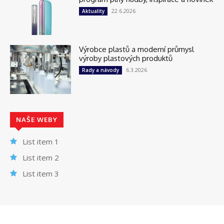
22.6.2026
Aktuality
Výrobce plastů a moderní průmysl
výroby plastových produktů
6.3.2026
Rady a návody
NAŠE WEBY
List item 1
List item 2
List item 3
© Newspaper WordPress Theme by TagDiv