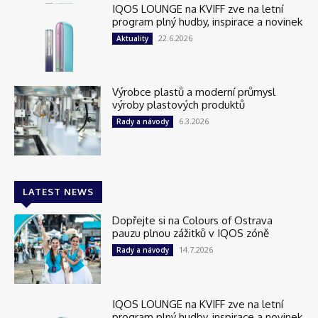
IQOS LOUNGE na KVIFF zve na letní
program plný hudby, inspirace a novinek
22.6.2026
Aktuality
Výrobce plastů a moderní průmysl
výroby plastových produktů
6.3.2026
Rady a návody
LATEST NEWS
Dopřejte si na Colours of Ostrava
pauzu plnou zážitků v IQOS zóně
14.7.2026
Rady a návody
IQOS LOUNGE na KVIFF zve na letní
program plný hudby, inspirace a novinek