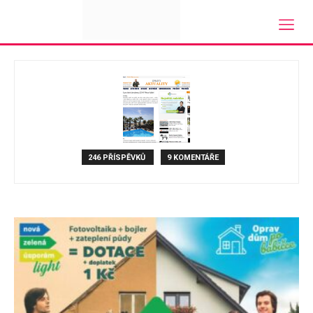
Domů
Autoři
Příspěvky od adminvito
adminvito
246 PŘÍSPĚVKŮ
9 KOMENTÁŘE