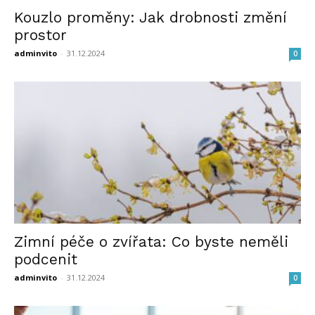
Kouzlo proměny: Jak drobnosti změní
prostor
adminvito
-
31.12.2024
0
Zimní péče o zvířata: Co byste neměli
podcenit
adminvito
-
31.12.2024
0