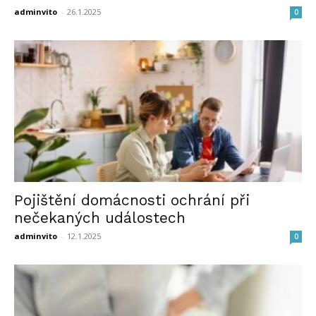
adminvito
-
26.1.2025
0
Pojištění domácnosti ochrání při
nečekaných událostech
adminvito
-
12.1.2025
0