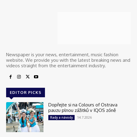
Newspaper is your news, entertainment, music fashion
website. We provide you with the latest breaking news and
videos straight from the entertainment industry.
EDITOR PICKS
Dopřejte si na Colours of Ostrava
pauzu plnou zážitků v IQOS zóně
14.7.2026
Rady a návody