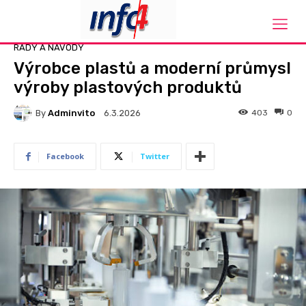
Domů
Rady a návody
RADY A NÁVODY
Výrobce plastů a moderní průmysl
výroby plastových produktů
By
Adminvito
403
0
6.3.2026
Facebook
Twitter