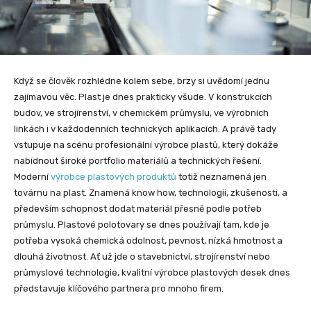
Když se člověk rozhlédne kolem sebe, brzy si uvědomí jednu
zajímavou věc. Plast je dnes prakticky všude. V konstrukcích
budov, ve strojírenství, v chemickém průmyslu, ve výrobních
linkách i v každodenních technických aplikacích. A právě tady
vstupuje na scénu profesionální výrobce plastů, který dokáže
nabídnout široké portfolio materiálů a technických řešení.
Moderní
výrobce plastových produktů
totiž neznamená jen
továrnu na plast. Znamená know how, technologii, zkušenosti, a
především schopnost dodat materiál přesně podle potřeb
průmyslu. Plastové polotovary se dnes používají tam, kde je
potřeba vysoká chemická odolnost, pevnost, nízká hmotnost a
dlouhá životnost. Ať už jde o stavebnictví, strojírenství nebo
průmyslové technologie, kvalitní výrobce plastových desek dnes
představuje klíčového partnera pro mnoho firem.