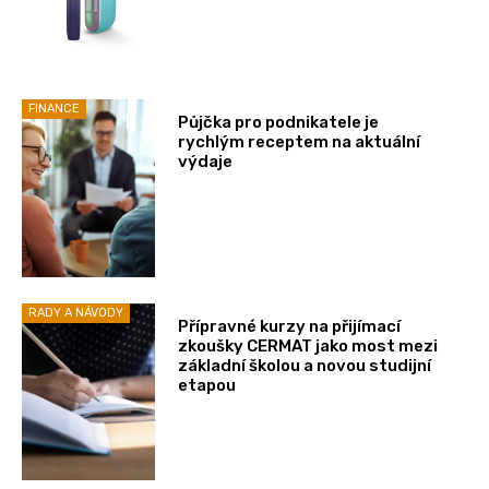
FINANCE
Půjčka pro podnikatele je
rychlým receptem na aktuální
výdaje
RADY A NÁVODY
Přípravné kurzy na přijímací
zkoušky CERMAT jako most mezi
základní školou a novou studijní
etapou