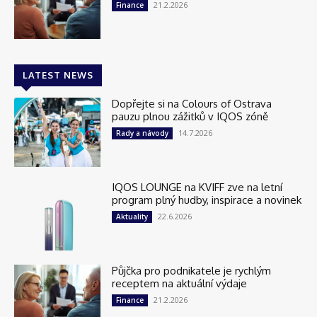
21.2.2026
Finance
LATEST NEWS
Dopřejte si na Colours of Ostrava
pauzu plnou zážitků v IQOS zóně
14.7.2026
Rady a návody
IQOS LOUNGE na KVIFF zve na letní
program plný hudby, inspirace a novinek
22.6.2026
Aktuality
Půjčka pro podnikatele je rychlým
receptem na aktuální výdaje
21.2.2026
Finance