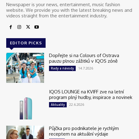
Newspaper is your news, entertainment, music fashion
website. We provide you with the latest breaking news and
videos straight from the entertainment industry.
EDITOR PICKS
Dopřejte si na Colours of Ostrava
pauzu plnou zážitků v IQOS zóně
14.7.2026
Rady a návody
IQOS LOUNGE na KVIFF zve na letní
program plný hudby, inspirace a novinek
22.6.2026
Aktuality
Půjčka pro podnikatele je rychlým
receptem na aktuální výdaje