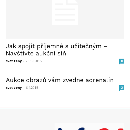
Jak spojit příjemné s užitečným –
Navštivte aukční síň
svet zeny
-
25.10.2015
0
Aukce obrazů vám zvedne adrenalin
svet zeny
-
6.4.2015
2