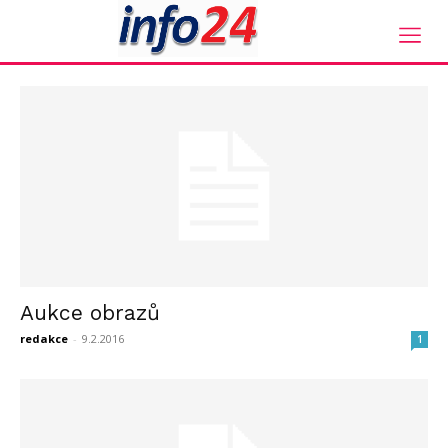
Domů
Tagy
Aukce obrazů
štítek: aukce obrazů
Aukce obrazů
redakce
-
9.2.2016
1