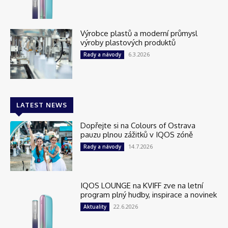
Výrobce plastů a moderní průmysl
výroby plastových produktů
6.3.2026
Rady a návody
LATEST NEWS
Dopřejte si na Colours of Ostrava
pauzu plnou zážitků v IQOS zóně
14.7.2026
Rady a návody
IQOS LOUNGE na KVIFF zve na letní
program plný hudby, inspirace a novinek
22.6.2026
Aktuality