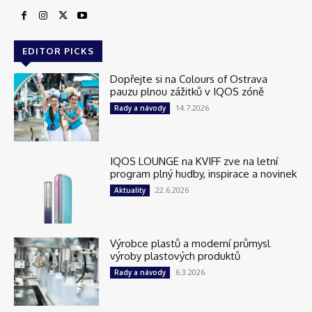
EDITOR PICKS
Dopřejte si na Colours of Ostrava
pauzu plnou zážitků v IQOS zóně
14.7.2026
Rady a návody
IQOS LOUNGE na KVIFF zve na letní
program plný hudby, inspirace a novinek
22.6.2026
Aktuality
Výrobce plastů a moderní průmysl
výroby plastových produktů
6.3.2026
Rady a návody