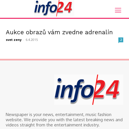
Domů
Tagy
Aukční síň
štítek: aukční síň
Aukce obrazů vám zvedne adrenalin
svet zeny
-
6.4.2015
2
Newspaper is your news, entertainment, music fashion
website. We provide you with the latest breaking news and
videos straight from the entertainment industry.