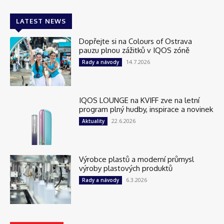
LATEST NEWS
Dopřejte si na Colours of Ostrava
pauzu plnou zážitků v IQOS zóně
14.7.2026
Rady a návody
IQOS LOUNGE na KVIFF zve na letní
program plný hudby, inspirace a novinek
22.6.2026
Aktuality
Výrobce plastů a moderní průmysl
výroby plastových produktů
6.3.2026
Rady a návody