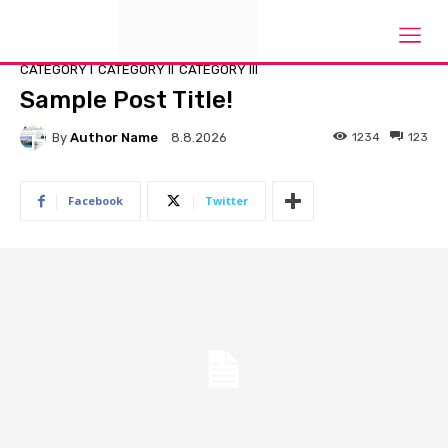
Domů
Parent Category
Primary/Child Category
CATEGORY I
CATEGORY II
CATEGORY III
Sample Post Title!
By
Author Name
1234
123
8.8.2026
Facebook
Twitter