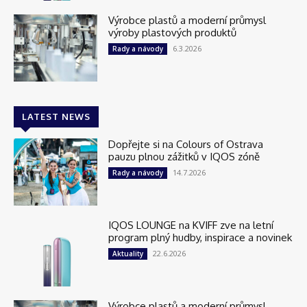
Výrobce plastů a moderní průmysl
výroby plastových produktů
6.3.2026
Rady a návody
LATEST NEWS
Dopřejte si na Colours of Ostrava
pauzu plnou zážitků v IQOS zóně
14.7.2026
Rady a návody
IQOS LOUNGE na KVIFF zve na letní
program plný hudby, inspirace a novinek
22.6.2026
Aktuality
Výrobce plastů a moderní průmysl