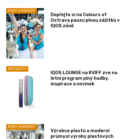
RADY A NÁVODY
Dopřejte si na Colours of
Ostrava pauzu plnou zážitků v
IQOS zóně
AKTUALITY
IQOS LOUNGE na KVIFF zve na
letní program plný hudby,
inspirace a novinek
RADY A NÁVODY
Výrobce plastů a moderní
průmysl výroby plastových