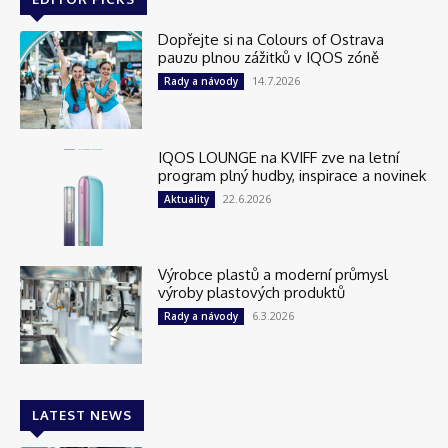
Dopřejte si na Colours of Ostrava
pauzu plnou zážitků v IQOS zóně
14.7.2026
Rady a návody
IQOS LOUNGE na KVIFF zve na letní
program plný hudby, inspirace a novinek
22.6.2026
Aktuality
Výrobce plastů a moderní průmysl
výroby plastových produktů
6.3.2026
Rady a návody
LATEST NEWS