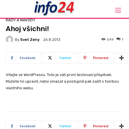
Domů
Rady a návody
RADY A NÁVODY
Ahoj všichni!
By
Svet Zeny
549
1
26.8.2013
Facebook
Twitter
Pinterest
Vítejte ve WordPressu. Toto je váš první testovací příspěvek.
Můžete ho upravit, nebo smazat a postupně pak začít s tvorbou
vlastního webu.
Facebook
Twitter
Pinterest