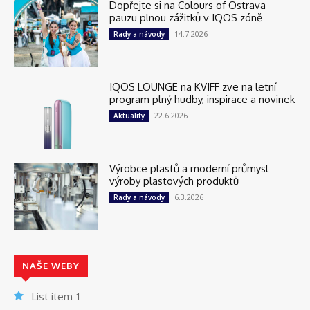
Dopřejte si na Colours of Ostrava
pauzu plnou zážitků v IQOS zóně
14.7.2026
Rady a návody
IQOS LOUNGE na KVIFF zve na letní
program plný hudby, inspirace a novinek
22.6.2026
Aktuality
Výrobce plastů a moderní průmysl
výroby plastových produktů
6.3.2026
Rady a návody
NAŠE WEBY
List item 1