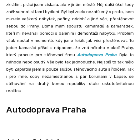
zkrátím, práci jsem získala, ale v jiném městě. Můj další úkol tedy
zněl: sehnat si tam i bydlení. Byt byl zcela nezařízený a proto, jsem
musela veškerý nábytek, peřiny, nádobí a jiné věci, přestěhovat
sebou do Prahy. Doma mám spoustu kamarádů a kamarádek,
kteří mi neváhali pomoci s balením i demontáží nábytku. Problém
však nastal v momentě, kdy jsme řešili, jak věci přestěhovat. Tu
jeden kamarád přišel s nápadem, že zná někoho v okolí Prahy,
který pracuje pro stěhovací firmu
Autodoprava Praha
. Byla to
náhoda nebo osud? Vše bylo tak jednoduché. Nejspíš to tak mělo
být! Zaplatila jsem si pouze službu stěhovacího auta s řidičem. Tak
i pro mne, coby nezaměstnanou s pár korunami v kapse, se
stěhování na druhý konec republiky stalo uskutečnitelnou
realitou.
Autodoprava Praha