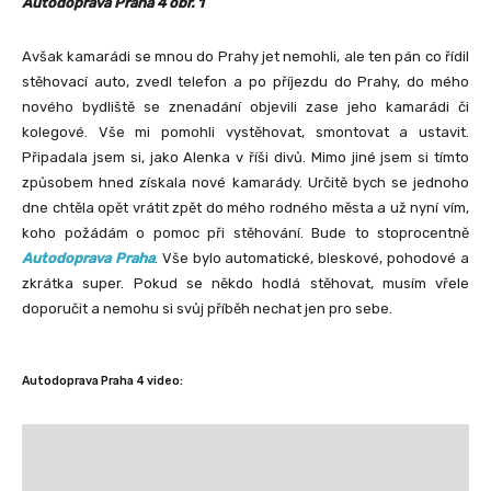
Autodoprava Praha 4 obr. 1
Avšak kamarádi se mnou do Prahy jet nemohli, ale ten pán co řídil
stěhovací auto, zvedl telefon a po příjezdu do Prahy, do mého
nového bydliště se znenadání objevili zase jeho kamarádi či
kolegové. Vše mi pomohli vystěhovat, smontovat a ustavit.
Připadala jsem si, jako Alenka v říši divů. Mimo jiné jsem si tímto
způsobem hned získala nové kamarády. Určitě bych se jednoho
dne chtěla opět vrátit zpět do mého rodného města a už nyní vím,
koho požádám o pomoc při stěhování. Bude to stoprocentně
Autodoprava Praha
. Vše bylo automatické, bleskové, pohodové a
zkrátka super. Pokud se někdo hodlá stěhovat, musím vřele
doporučit a nemohu si svůj příběh nechat jen pro sebe.
Autodoprava Praha 4 video: