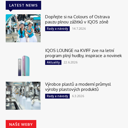
LATEST NEWS
Dopřejte si na Colours of Ostrava
pauzu plnou zážitků v IQOS zóně
14.7.2026
Rady a návody
IQOS LOUNGE na KVIFF zve na letní
program plný hudby, inspirace a novinek
22.6.2026
Aktuality
Výrobce plastů a moderní průmysl
výroby plastových produktů
6.3.2026
Rady a návody
NAŠE WEBY