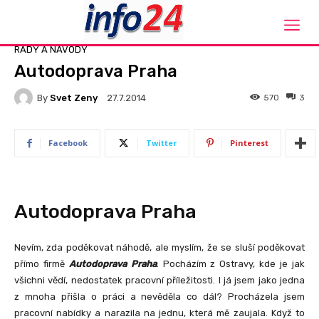
Domů
Rady a návody
RADY A NÁVODY
Autodoprava Praha
By
Svet Zeny
570
3
27.7.2014
Facebook
Twitter
Pinterest
Autodoprava Praha
Nevím, zda poděkovat náhodě, ale myslím, že se sluší poděkovat
přímo firmě
Autodoprava
Praha
. Pocházím z Ostravy, kde je jak
všichni vědí, nedostatek pracovní příležitosti. I já jsem jako jedna
z mnoha přišla o práci a nevěděla co dál? Procházela jsem
pracovní nabídky a narazila na jednu, která mě zaujala. Když to