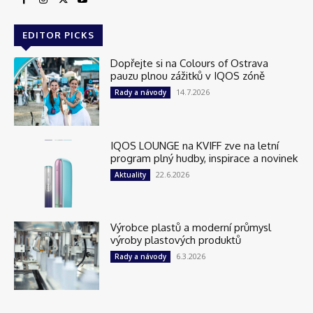
EDITOR PICKS
Dopřejte si na Colours of Ostrava
pauzu plnou zážitků v IQOS zóně
14.7.2026
Rady a návody
IQOS LOUNGE na KVIFF zve na letní
program plný hudby, inspirace a novinek
22.6.2026
Aktuality
Výrobce plastů a moderní průmysl
výroby plastových produktů
6.3.2026
Rady a návody