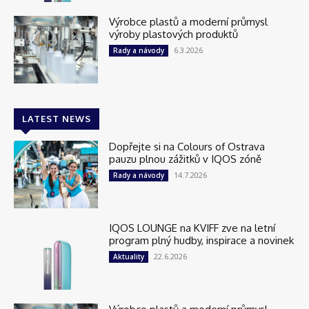
Výrobce plastů a moderní průmysl
výroby plastových produktů
6.3.2026
Rady a návody
LATEST NEWS
Dopřejte si na Colours of Ostrava
pauzu plnou zážitků v IQOS zóně
14.7.2026
Rady a návody
IQOS LOUNGE na KVIFF zve na letní
program plný hudby, inspirace a novinek
22.6.2026
Aktuality