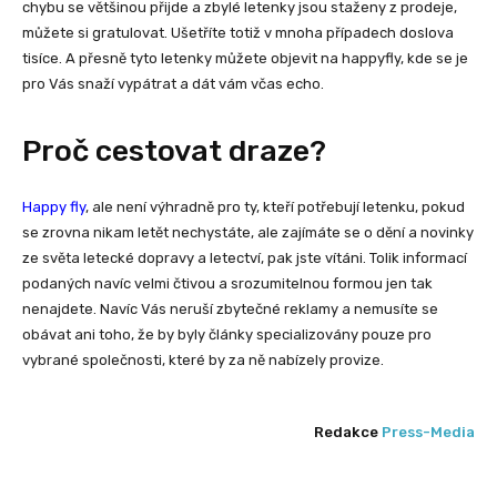
chybu se většinou přijde a zbylé letenky jsou staženy z prodeje,
můžete si gratulovat. Ušetříte totiž v mnoha případech doslova
tisíce. A přesně tyto letenky můžete objevit na happyfly, kde se je
pro Vás snaží vypátrat a dát vám včas echo.
Proč cestovat draze?
Happy fly
, ale není výhradně pro ty, kteří potřebují letenku, pokud
se zrovna nikam letět nechystáte, ale zajímáte se o dění a novinky
ze světa letecké dopravy a letectví, pak jste vítáni. Tolik informací
podaných navíc velmi čtivou a srozumitelnou formou jen tak
nenajdete. Navíc Vás neruší zbytečné reklamy a nemusíte se
obávat ani toho, že by byly články specializovány pouze pro
vybrané společnosti, které by za ně nabízely provize.
Redakce
Press-Media