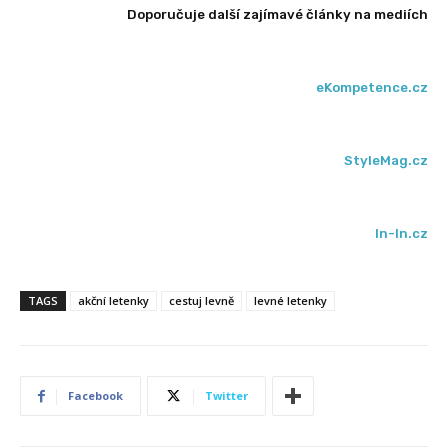
Doporučuje další zajímavé články na mediích
eKompetence.cz
StyleMag.cz
In-In.cz
TAGS
akční letenky
cestuj levně
levné letenky
Facebook
Twitter