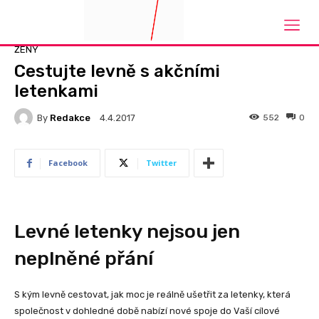
Domů
Ženy
ŽENY
Cestujte levně s akčními
letenkami
By
Redakce
552
0
4.4.2017
Facebook
Twitter
Levné letenky nejsou jen
neplněné přání
S kým levně cestovat, jak moc je reálně ušetřit za letenky, která
společnost v dohledné době nabízí nové spoje do Vaší cílové