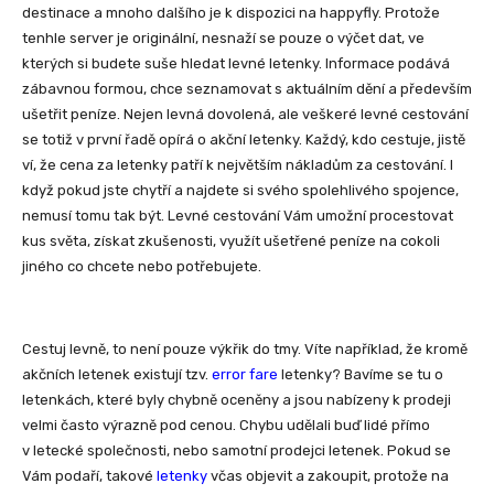
destinace a mnoho dalšího je k dispozici na happyfly. Protože
tenhle server je originální, nesnaží se pouze o výčet dat, ve
kterých si budete suše hledat levné letenky. Informace podává
zábavnou formou, chce seznamovat s aktuálním dění a především
ušetřit peníze. Nejen levná dovolená, ale veškeré levné cestování
se totiž v první řadě opírá o akční letenky. Každý, kdo cestuje, jistě
ví, že cena za letenky patří k největším nákladům za cestování. I
když pokud jste chytří a najdete si svého spolehlivého spojence,
nemusí tomu tak být. Levné cestování Vám umožní procestovat
kus světa, získat zkušenosti, využít ušetřené peníze na cokoli
jiného co chcete nebo potřebujete.
Cestuj levně, to není pouze výkřik do tmy. Víte například, že kromě
akčních letenek existují tzv.
error fare
letenky? Bavíme se tu o
letenkách, které byly chybně oceněny a jsou nabízeny k prodeji
velmi často výrazně pod cenou. Chybu udělali buď lidé přímo
v letecké společnosti, nebo samotní prodejci letenek. Pokud se
Vám podaří, takové
letenky
včas objevit a zakoupit, protože na