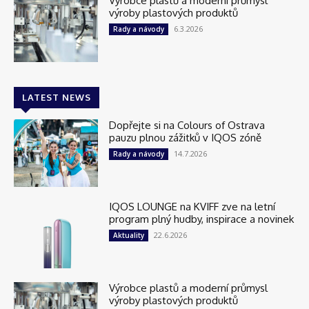
Výrobce plastů a moderní průmysl
výroby plastových produktů
6.3.2026
Rady a návody
LATEST NEWS
Dopřejte si na Colours of Ostrava
pauzu plnou zážitků v IQOS zóně
14.7.2026
Rady a návody
IQOS LOUNGE na KVIFF zve na letní
program plný hudby, inspirace a novinek
22.6.2026
Aktuality
Výrobce plastů a moderní průmysl
výroby plastových produktů