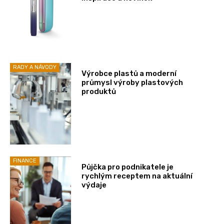
RADY A NÁVODY
Výrobce plastů a moderní
průmysl výroby plastových
produktů
FINANCE
Půjčka pro podnikatele je
rychlým receptem na aktuální
výdaje