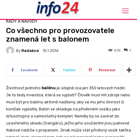
Domů
Rady a návody
RADY A NÁVODY
Co všechno pro provozovatele
znamená let s balonem
By
Redakce
575
1
15.1.2016
Facebook
Twitter
Pinterest
Životnost jednoho
balónu
je údajně cca jen 350 letových hodin.
Je to tedy investice, která se vyplatí? Člověk musí mít zdroje nebo
musí být pro balóny aktivně nadšený, aby se mu jeho činnost či
koníček vyplatily. Balón se skladuje na přívěsném vozíku jako
letuschopný a samostatný komplet. Neměly by se zavírat do
uzavřeného skladu (hangáru), ježto jeho součástmi jsou palivové
tlakové nádrže s propanem. Jinak může stát přívěsný vozík takřka