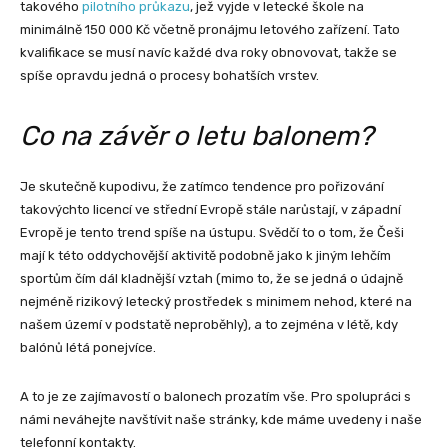
takového
pilotního průkazu
, jež vyjde v letecké škole na
minimálně 150 000 Kč včetně pronájmu letového zařízení. Tato
kvalifikace se musí navíc každé dva roky obnovovat, takže se
spíše opravdu jedná o procesy bohatších vrstev.
Co na závěr o letu balonem?
Je skutečně kupodivu, že zatímco tendence pro pořizování
takovýchto licencí ve střední Evropě stále narůstají, v západní
Evropě je tento trend spíše na ústupu. Svědčí to o tom, že Češi
mají k této oddychovější aktivitě podobně jako k jiným lehčím
sportům čím dál kladnější vztah (mimo to, že se jedná o údajně
nejméně rizikový letecký prostředek s minimem nehod, které na
našem území v podstatě neproběhly), a to zejména v létě, kdy
balónů létá ponejvíce.
A to je ze zajímavostí o balonech prozatím vše. Pro spolupráci s
námi neváhejte navštívit naše stránky, kde máme uvedeny i naše
telefonní kontakty.