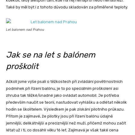
kdekoli, tedy alespoň tam, kde na něj nenaprší nebo nenasněží.
Také by měl být i z tohoto důvodu skladován za přiměřené teploty.
Let balonem nad Prahou
Jak se na let s balónem
proškolit
Ačkoli jsme výše psali o těžkostech při zvládání povětrnostních
podmínek při řízení balónu, je to po speciálním proškolení asi
zhruba tak těžké/snadné jako ovládat automobil. Je potřeba
především naučit se teorii, nastudovat vyhlášku a odlétat několik
hodin se školitelem. Výsledkem je pak získání pilotního průkazu.
Přitom je zajímavé, že pilotky jsou při řízení balónu údajně
jemnější, delikátnější a preciznější než muži, přičemž mohou začít
létat už i ti, co dosáhli věku 16 let. Zajímavá je však také cena