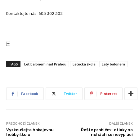
Kontaktujte nás: 603 302 302
TAGS
Let balonem nad Prahou
Letecká škola
Lety balonem
Facebook
Twitter
Pinterest
PŘEDCHOZÍ ČLÁNEK
DALŠÍ ČLÁNEK
Vyzkoušejte hokejovou
Řešte problém- otlaky na
hobby školu
nohách se nevyplácí