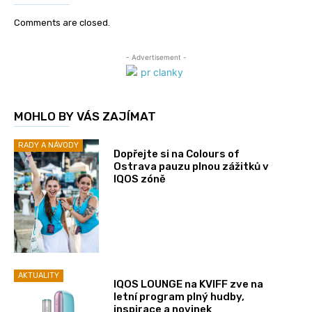
Comments are closed.
- Advertisement -
MOHLO BY VÁS ZAJÍMAT
RADY A NÁVODY
Dopřejte si na Colours of
Ostrava pauzu plnou zážitků v
IQOS zóně
AKTUALITY
IQOS LOUNGE na KVIFF zve na
letní program plný hudby,
inspirace a novinek