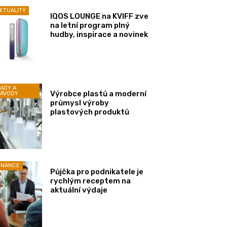
KTUALITY
IQOS LOUNGE na KVIFF zve
na letní program plný
hudby, inspirace a novinek
ADY A
Výrobce plastů a moderní
ÁVODY
průmysl výroby
plastových produktů
INANCE
Půjčka pro podnikatele je
rychlým receptem na
aktuální výdaje