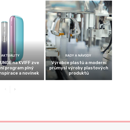
AKTUALITY
RADY A NÁVODY
UNGE na KVIFF zve
Výrobce plastů a moderní
tní program plný
průmysl výroby plastových
inspirace a novinek
produktů