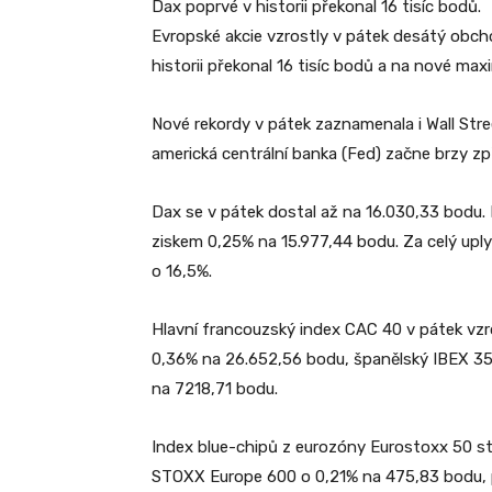
Dax poprvé v historii překonal 16 tisíc bodů.
Evropské akcie vzrostly v pátek desátý obch
historii překonal 16 tisíc bodů a na nové m
Nové rekordy v pátek zaznamenala i Wall Stree
americká centrální banka (Fed) začne brzy zp
Dax se v pátek dostal až na 16.030,33 bodu. 
ziskem 0,25% na 15.977,44 bodu. Za celý uplyn
o 16,5%.
Hlavní francouzský index CAC 40 v pátek vzr
0,36% na 26.652,56 bodu, španělský IBEX 35
na 7218,71 bodu.
Index blue-chipů z eurozóny Eurostoxx 50 s
STOXX Europe 600 o 0,21% na 475,83 bodu, 