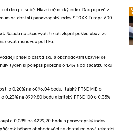
odní den po sobě. Hlavní německý index Dax poprvé v
R
N
aximum se dostal i panevropský index STOXX Europe 600.
t. Náladu na akciových trzích zlepšil pokles obav, že
řísňovat měnovou politiku.
Později přišel o část zisků a obchodování uzavřel se
ulý týden si polepšil přibližně o 1,4% a od začátku roku
ostl o 0,20% na 6896,04 bodu, italský FTSE MIB o
 o 0,23% na 8999,80 bodu a britský FTSE 100 o 0,35%
toupl o 0,08% na 4229,70 bodu a panevropský index
přičemž během obchodování se dostal na nové rekordní