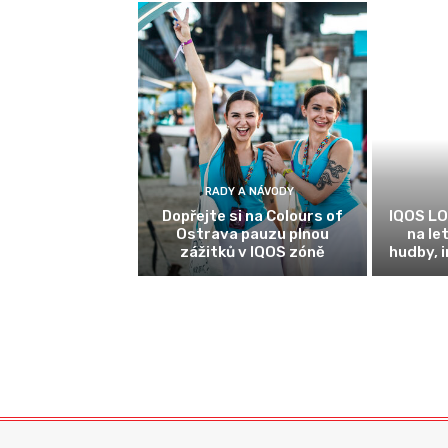
RADY A NÁVODY
Dopřejte si na Colours of
IQOS LO
Ostrava pauzu plnou
na le
zážitků v IQOS zóně
hudby, 