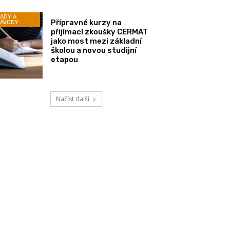
ADY A
Přípravné kurzy na
ÁVODY
přijímací zkoušky CERMAT
jako most mezi základní
školou a novou studijní
etapou
Načíst další