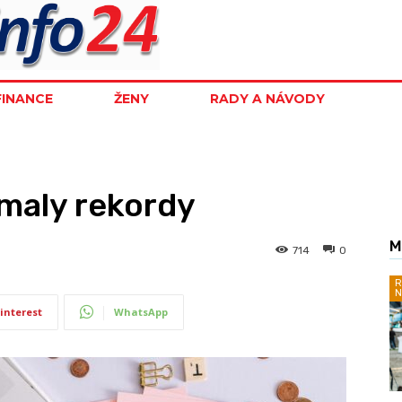
FINANCE
ŽENY
RADY A NÁVODY
maly rekordy
M
714
0
R
N
interest
WhatsApp