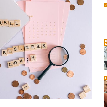
A
R
N
F