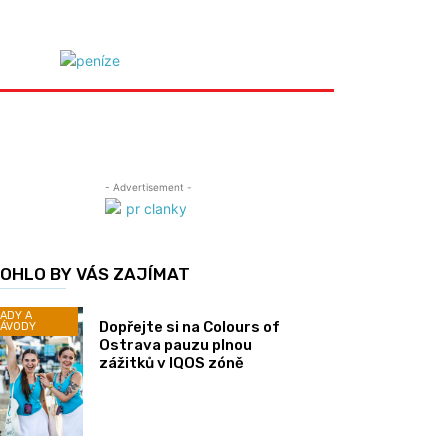
- Advertisement -
OHLO BY VÁS ZAJÍMAT
ADY A
Dopřejte si na Colours of
ÁVODY
Ostrava pauzu plnou
zážitků v IQOS zóně