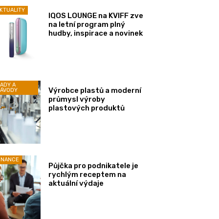
KTUALITY
IQOS LOUNGE na KVIFF zve
na letní program plný
hudby, inspirace a novinek
ADY A
Výrobce plastů a moderní
ÁVODY
průmysl výroby
plastových produktů
INANCE
Půjčka pro podnikatele je
rychlým receptem na
aktuální výdaje