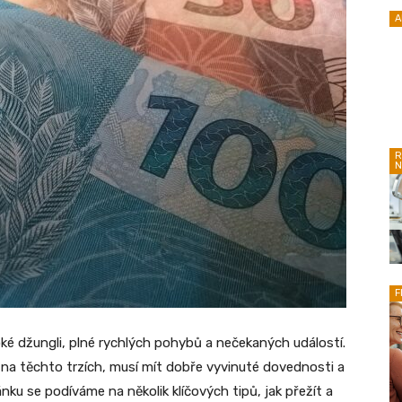
A
R
N
F
 džungli, plné rychlých pohybů a nečekaných událostí.
jí na těchto trzích, musí mít dobře vyvinuté dovednosti a
nku se podíváme na několik klíčových tipů, jak přežít a