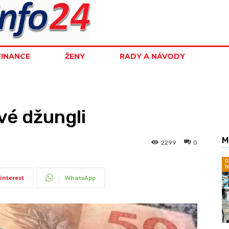
FINANCE
ŽENY
RADY A NÁVODY
vé džungli
M
2299
0
R
N
interest
WhatsApp