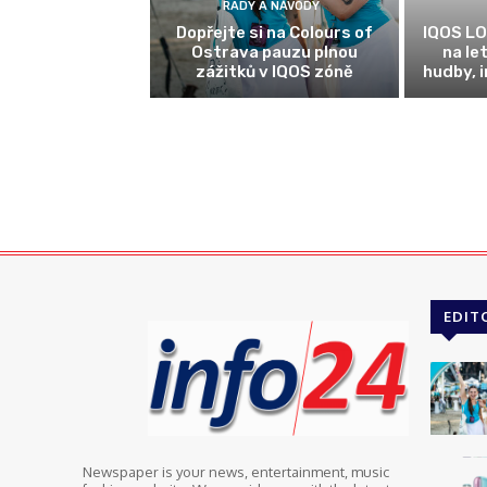
RADY A NÁVODY
Dopřejte si na Colours of
IQOS LO
Ostrava pauzu plnou
na le
zážitků v IQOS zóně
hudby, 
EDIT
Newspaper is your news, entertainment, music