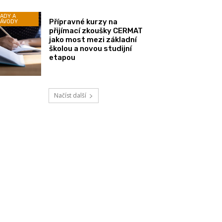
ADY A
Přípravné kurzy na
ÁVODY
přijímací zkoušky CERMAT
jako most mezi základní
školou a novou studijní
etapou
Načíst další