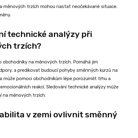
 na měnových trzích mohou nastat neočekávané situace.
změny.
í technické analýzy při
ch trzích?
ro obchodníky na měnových trzích. Pomáhá jim
podpory, a predikovat budoucí pohyby směnných kurzů na
lýza může pomoci obchodníkům lépe porozumět trhu a
 emocionálních reakcí. Sledování technické analýzy může
 na měnových trzích.
abilita v zemi ovlivnit směnný