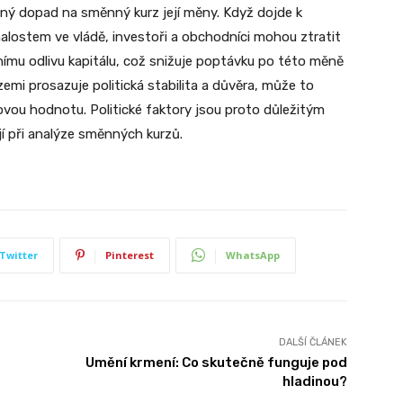
mný dopad na směnný kurz její měny. Když dojde k
alostem ve vládě, investoři a obchodníci mohou ztratit
ímu odlivu kapitálu, což snižuje poptávku po této měně
zemi prosazuje politická stabilita a důvěra, může to
ovou hodnotu. Politické faktory jsou proto důležitým
jí při analýze směnných kurzů.
Twitter
Pinterest
WhatsApp
DALŠÍ ČLÁNEK
Umění krmení: Co skutečně funguje pod
hladinou?