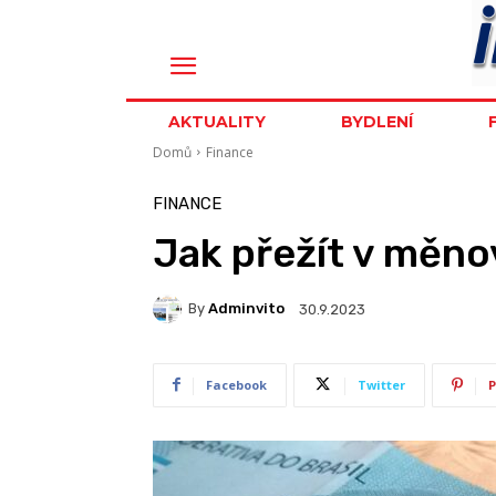
AKTUALITY
BYDLENÍ
Domů
Finance
FINANCE
Jak přežít v měno
By
Adminvito
30.9.2023
Facebook
Twitter
P