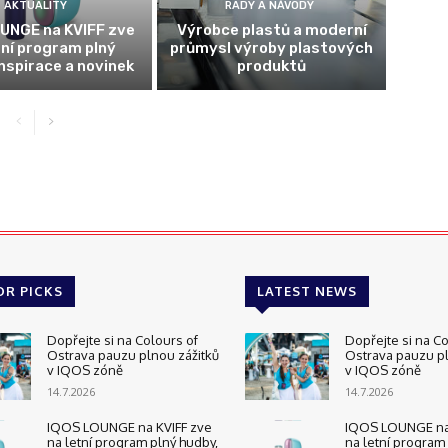
AKTUALITY
RADY A NÁVODY
UNGE na KVIFF zve
Výrobce plastů a moderní
tní program plný
průmysl výroby plastových
inspirace a novinek
produktů
OR PICKS
LATEST NEWS
Dopřejte si na Colours of
Dopřejte si na Co
Ostrava pauzu plnou zážitků
Ostrava pauzu pl
v IQOS zóně
v IQOS zóně
14.7.2026
14.7.2026
IQOS LOUNGE na KVIFF zve
IQOS LOUNGE na 
na letní program plný hudby,
na letní program