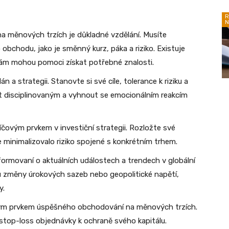
R
N
na měnových trzích je důkladné vzdělání. Musíte
chodu, jako je směnný kurz, páka a riziko. Existuje
 vám mohou pomoci získat potřebné znalosti.
lán a strategii. Stanovte si své cíle, tolerance k riziku a
 disciplinovaným a vyhnout se emocionálním reakcím
 klíčovým prvkem v investiční strategii. Rozložte své
e minimalizovalo riziko spojené s konkrétním trhem.
formovaní o aktuálních událostech a trendech v globální
u změny úrokových sazeb nebo geopolitické napětí,
y.
íčovým prvkem úspěšného obchodování na měnových trzích.
e stop-loss objednávky k ochraně svého kapitálu.