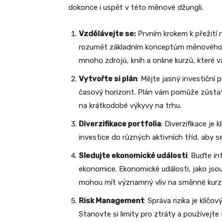
dokonce i uspět v této měnové džungli.
Vzdělávejte se:
Prvním krokem k přežití 
rozumět základním konceptům měnového ob
mnoho zdrojů, knih a online kurzů, které
Vytvořte si plán
: Mějte jasný investiční p
časový horizont. Plán vám pomůže zůstat
na krátkodobé výkyvy na trhu.
Diverzifikace portfolia
: Diverzifikace je
investice do různých aktivních tříd, aby s
Sledujte ekonomické události
: Buďte in
ekonomice. Ekonomické události, jako jso
mohou mít významný vliv na směnné kurz
Risk Management
: Správa rizika je kl
Stanovte si limity pro ztráty a používejt