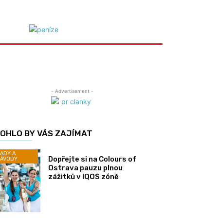
- Advertisement -
OHLO BY VÁS ZAJÍMAT
ADY A
Dopřejte si na Colours of
ÁVODY
Ostrava pauzu plnou
zážitků v IQOS zóně