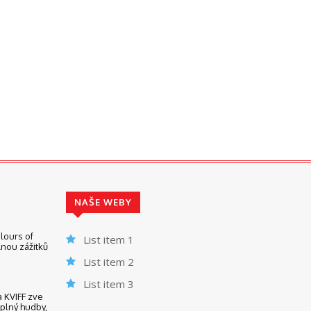
NAŠE WEBY
lours of
List item 1
nou zážitků
List item 2
List item 3
KVIFF zve
 plný hudby,