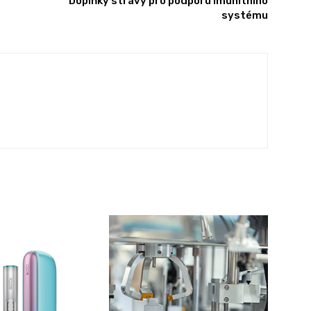
Doplňky stravy pro podporu imunitního
systému