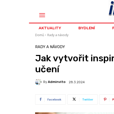
AKTUALITY
BYDLENÍ
Domů
Rady a návody
RADY A NÁVODY
Jak vytvořit inspi
učení
By
Adminvito
28.3.2024
Facebook
Twitter
P