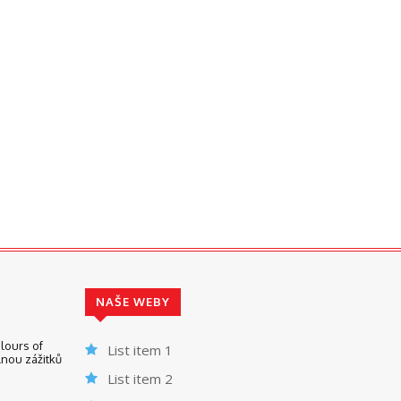
NAŠE WEBY
lours of
List item 1
nou zážitků
List item 2