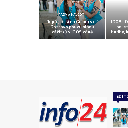
RADY A NÁVODY
Dopřejte si na Colours of
IQOS LO
Ostrava pauzu plnou
na le
zážitků v IQOS zóně
hudby, 
EDIT