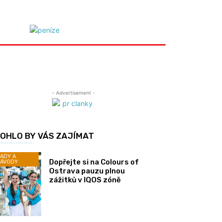
- Advertisement -
OHLO BY VÁS ZAJÍMAT
ADY A
Dopřejte si na Colours of
ÁVODY
Ostrava pauzu plnou
zážitků v IQOS zóně