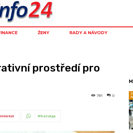
FINANCE
ŽENY
RADY A NÁVODY
rativní prostředí pro
M
R
781
0
N
interest
WhatsApp