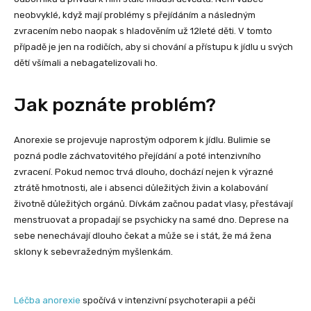
neobvyklé, když mají problémy s přejídáním a následným
zvracením nebo naopak s hladověním už 12leté děti. V tomto
případě je jen na rodičích, aby si chování a přístupu k jídlu u svých
dětí všímali a nebagatelizovali ho.
Jak poznáte problém?
Anorexie se projevuje naprostým odporem k jídlu. Bulimie se
pozná podle záchvatovitého přejídání a poté intenzivního
zvracení. Pokud nemoc trvá dlouho, dochází nejen k výrazné
ztrátě hmotnosti, ale i absenci důležitých živin a kolabování
životně důležitých orgánů. Dívkám začnou padat vlasy, přestávají
menstruovat a propadají se psychicky na samé dno. Deprese na
sebe nenechávají dlouho čekat a může se i stát, že má žena
sklony k sebevražedným myšlenkám.
Léčba anorexie
spočívá v intenzivní psychoterapii a péči