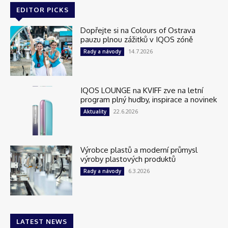
EDITOR PICKS
Dopřejte si na Colours of Ostrava
pauzu plnou zážitků v IQOS zóně
14.7.2026
Rady a návody
IQOS LOUNGE na KVIFF zve na letní
program plný hudby, inspirace a novinek
22.6.2026
Aktuality
Výrobce plastů a moderní průmysl
výroby plastových produktů
6.3.2026
Rady a návody
LATEST NEWS