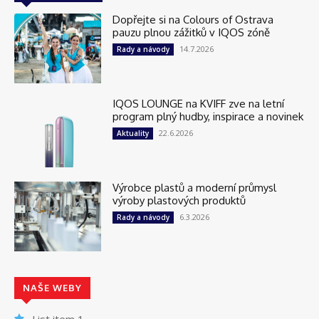
Dopřejte si na Colours of Ostrava
pauzu plnou zážitků v IQOS zóně
14.7.2026
Rady a návody
IQOS LOUNGE na KVIFF zve na letní
program plný hudby, inspirace a novinek
22.6.2026
Aktuality
Výrobce plastů a moderní průmysl
výroby plastových produktů
6.3.2026
Rady a návody
NAŠE WEBY