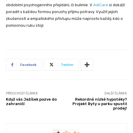
obdobími psychogenního přejídání, či bulimie. V
AdiCare
si dokáží
poradit s každou formou poruchy příjmu potravy. Využít jejich
zkušeností a empatického přístupu může naprosto každý, kdo o
pomocnou ruku stojí.
Facebook
Twitter
PŘEDCHOZÍ ČLÁNEK
DALŠÍ ČLÁNEK
Když vás Ježíšek pozve do
Rekordně nízké hypotéky?
zahraničí
Projekt Byty u parku spustil
prodej!