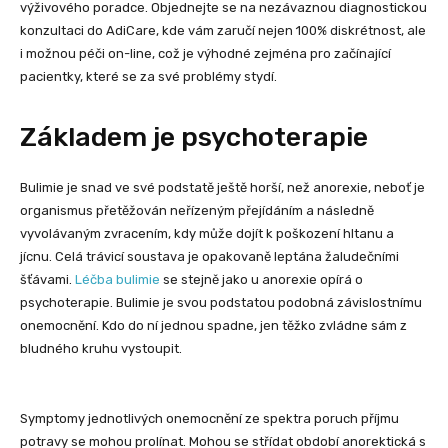
výživového poradce. Objednejte se na nezávaznou diagnostickou
konzultaci do AdiCare, kde vám zaručí nejen 100% diskrétnost, ale
i možnou péči on-line, což je výhodné zejména pro začínající
pacientky, které se za své problémy stydí.
Základem je psychoterapie
Bulimie je snad ve své podstatě ještě horší, než anorexie, neboť je
organismus přetěžován neřízeným přejídáním a následně
vyvolávaným zvracením, kdy může dojít k poškození hltanu a
jícnu. Celá trávicí soustava je opakovaně leptána žaludečními
šťávami.
Léčba bulimie
se stejně jako u anorexie opírá o
psychoterapie. Bulimie je svou podstatou podobná závislostnímu
onemocnění. Kdo do ní jednou spadne, jen těžko zvládne sám z
bludného kruhu vystoupit.
Symptomy jednotlivých onemocnění ze spektra poruch příjmu
potravy se mohou prolínat. Mohou se střídat období anorektická s