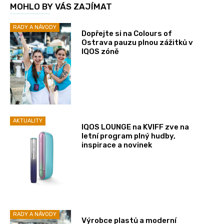
MOHLO BY VÁS ZAJÍMAT
RADY A NÁVODY
Dopřejte si na Colours of
Ostrava pauzu plnou zážitků v
IQOS zóně
AKTUALITY
IQOS LOUNGE na KVIFF zve na
letní program plný hudby,
inspirace a novinek
RADY A NÁVODY
Výrobce plastů a moderní