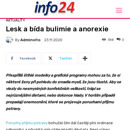
Domů
Aktuality
AKTUALITY
Lesk a bída bulimie a anorexie
By
Adminvito
788
0
23.11.2020
Facebook
Twitter
Přespříliš štíhlé modelky a grafické programy mohou za to, že si
některé ženy při pohledu do zrcadla myslí, že jsou tlusté. Aby se
vlezly do nesmyslných konfekčních velikostí, trápí se
nejrůznějšími dietami, nebo dokonce hlady. V horším případě
propadají onemocnění, které se projevuje poruchami příjmu
potravy.
Poruchy příjmu potravy
bohužel čím dál častěji plní ordinace
odborníků a přivádí k nim stále mladší děvčata. Není vůbec