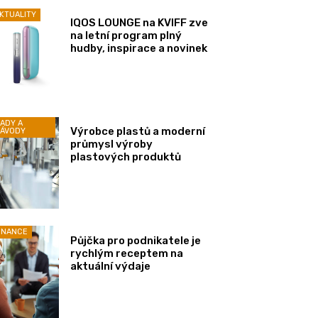
KTUALITY
IQOS LOUNGE na KVIFF zve
na letní program plný
hudby, inspirace a novinek
ADY A
Výrobce plastů a moderní
ÁVODY
průmysl výroby
plastových produktů
INANCE
Půjčka pro podnikatele je
rychlým receptem na
aktuální výdaje