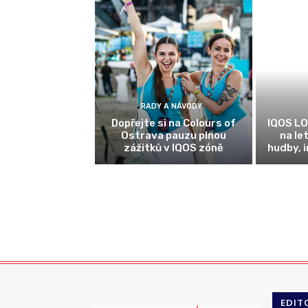
RADY A NÁVODY
Dopřejte si na Colours of
IQOS LO
Ostrava pauzu plnou
na le
zážitků v IQOS zóně
hudby, 
EDIT