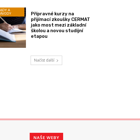
ADY A
Přípravné kurzy na
ÁVODY
přijímací zkoušky CERMAT
jako most mezi základní
školou a novou studijní
etapou
Načíst další
NAŠE WEBY