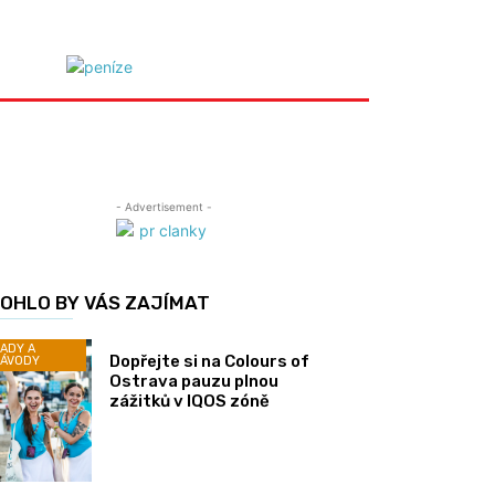
- Advertisement -
OHLO BY VÁS ZAJÍMAT
ADY A
Dopřejte si na Colours of
ÁVODY
Ostrava pauzu plnou
zážitků v IQOS zóně