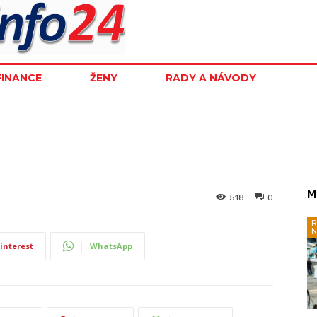
FINANCE
ŽENY
RADY A NÁVODY
M
518
0
R
N
interest
WhatsApp