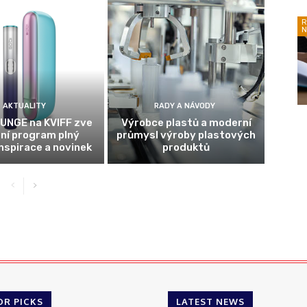
R
N
AKTUALITY
RADY A NÁVODY
UNGE na KVIFF zve
Výrobce plastů a moderní
tní program plný
průmysl výroby plastových
inspirace a novinek
produktů
OR PICKS
LATEST NEWS