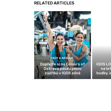
RELATED ARTICLES
RADY A NÁVODY
Dopřejte si na Colours of
IQOS LO
Ostrava pauzu plnou
na le
zážitků v IQOS zóně
hudby, 