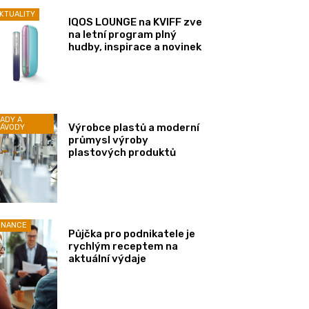
KTUALITY
IQOS LOUNGE na KVIFF zve
na letní program plný
hudby, inspirace a novinek
ADY A
Výrobce plastů a moderní
ÁVODY
průmysl výroby
plastových produktů
INANCE
Půjčka pro podnikatele je
rychlým receptem na
aktuální výdaje