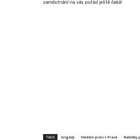
zaměstnání na vás pořád ještě čeká!
TAGS
brigády
hledám práci v Praze
Nabídky 