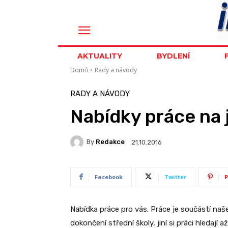
AKTUALITY
BYDLENÍ
Domů
Rady a návody
RADY A NÁVODY
Nabídky práce na
By
Redakce
21.10.2016
Facebook
Twitter
P
Nabídka práce pro vás. Práce je součástí naš
dokončení střední školy, jiní si práci hledaj