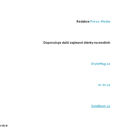
Redakce
Press-Media
Doporučuje další zajímavé články na mediích
StyleMag.cz
In-In.cz
GoldBach.cz
práce