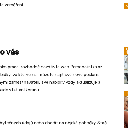
ste zaměření.
A
o vás
R
N
áním práce, rozhodně navštivte web Personalistka.cz.
ídky, ve kterých si můžete najít své nové poslání.
ými zaměstnavateli, své nabídky vždy aktualizuje a
ude stát ani korunu.
F
zbytečných údajů nebo chodit na nějaké pobočky. Stačí