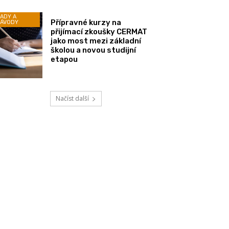
ADY A
Přípravné kurzy na
ÁVODY
přijímací zkoušky CERMAT
jako most mezi základní
školou a novou studijní
etapou
Načíst další