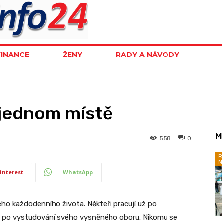
FINANCE
ŽENY
RADY A NÁVODY
 jednom místě
M
558
0
R
N
interest
WhatsApp
eho každodenního života. Někteří pracují už po
í až po vystudování svého vysněného oboru. Nikomu se