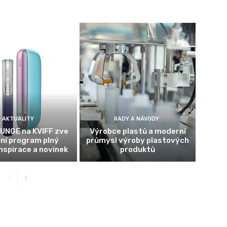
AKTUALITY
RADY A NÁVODY
UNGE na KVIFF zve
Výrobce plastů a moderní
tní program plný
průmysl výroby plastových
inspirace a novinek
produktů