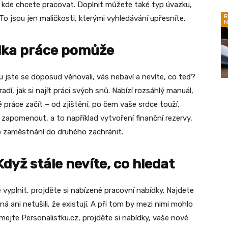
, kde chcete pracovat. Doplnit můžete také typ úvazku,
R
 To jsou jen maličkosti, kterými vyhledávání upřesníte.
N
ídka práce pomůže
mu jste se doposud věnovali, vás nebaví a nevíte, co teď?
adí, jak si najít práci svých snů. Nabízí rozsáhlý manuál,
é práce začít – od zjištění, po čem vaše srdce touží,
 zapomenout, a to například vytvoření finanční rezervy,
 zaměstnání do druhého zachránit.
dyž stále nevíte, co hledat
vyplnit, projděte si nabízené pracovní nabídky. Najdete
 ani netušili, že existují. A při tom by mezi nimi mohlo
ejte Personalistku.cz, projděte si nabídky, vaše nové