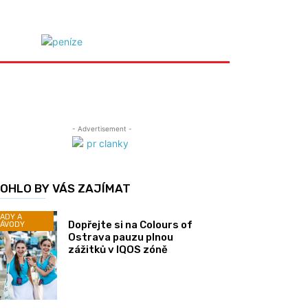
- Advertisement -
OHLO BY VÁS ZAJÍMAT
ADY A
Dopřejte si na Colours of
ÁVODY
Ostrava pauzu plnou
zážitků v IQOS zóně