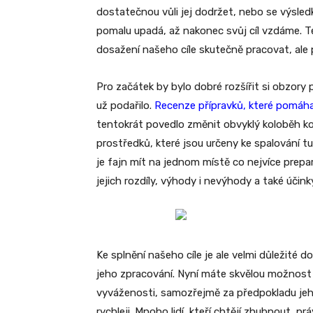
dostatečnou vůli jej dodržet, nebo se výsle
pomalu upadá, až nakonec svůj cíl vzdáme. T
dosažení našeho cíle skutečně pracovat, ale p
Pro začátek by bylo dobré rozšířit si obzory 
už podařilo.
Recenze přípravků, které pomáha
tentokrát povedlo změnit obvyklý koloběh ko
prostředků, které jsou určeny ke spalování tu
je fajn mít na jednom místě co nejvíce prep
jejich rozdíly, výhody i nevýhody a také úči
Ke splnění našeho cíle je ale velmi důležité d
jeho zpracování. Nyní máte skvělou možnost
vyváženosti, samozřejmě za předpokladu jeh
rychleji. Mnoho lidí, kteří chtějí zhubnout, p