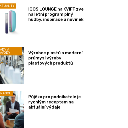
KTUALITY
IQOS LOUNGE na KVIFF zve
na letní program plný
hudby, inspirace a novinek
ADY A
Výrobce plastů a moderní
ÁVODY
průmysl výroby
plastových produktů
INANCE
Půjčka pro podnikatele je
rychlým receptem na
aktuální výdaje