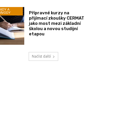
ADY A
Přípravné kurzy na
ÁVODY
přijímací zkoušky CERMAT
jako most mezi základní
školou a novou studijní
etapou
Načíst další