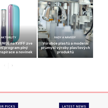
AKTUALITY
RADY A NÁVODY
UNGE na KVIFF zve
Výrobce plastů a moderní
tní program plný
průmysl výroby plastových
inspirace a novinek
produktů
OR PICKS
LATEST NEWS