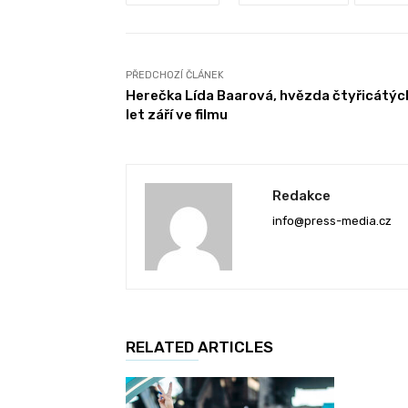
PŘEDCHOZÍ ČLÁNEK
Herečka Lída Baarová, hvězda čtyřicátýc
let září ve filmu
Redakce
info@press-media.cz
RELATED ARTICLES