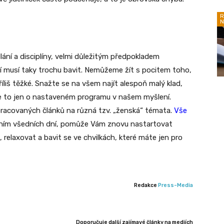
R
N
lání a disciplíny, velmi důležitým předpokladem
í musí taky trochu bavit. Nemůžeme žít s pocitem toho,
liš těžké. Snažte se na všem najít alespoň malý klad,
 je to jen o nastaveném programu v našem myšlení.
pracovaných článků na různá tzv. „ženská“ témata.
Vše
ením všedních dní, pomůže Vám znovu nastartovat
, relaxovat a bavit se ve chvilkách, které máte jen pro
Redakce
Press-Media
Doporučuje další zajímavé články na mediích