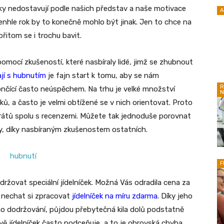
dky nedostavují podle našich představ a naše motivace
A
enhle rok by to konečně mohlo být jinak. Jen to chce na
řitom se i trochu bavit.
pomocí zkušeností, které nasbíraly lidé, jimž se zhubnout
jí s hubnutím
je fajn start k tomu, aby se nám
R
nčící často neúspěchem. Na trhu je velké množství
N
ků, a často je velmi obtížené se v nich orientovat. Proto
arátů spolu s recenzemi. Můžete tak jednoduše porovnat
nky, díky nasbíraným zkušenostem ostatních.
F
održovat speciální jídelníček. Možná Vás odradila cena za
 nechat si zpracovat
jídelníček na míru zdarma
. Díky jeho
o dodržování, půjdou přebytečná kila dolů podstatně
rávě jídelníček často podceňuje, a to je obrovská chyba.