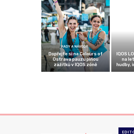
RADY A NÁVODY
Dopřejte si na Colours of
IQOS LO
Ostrava pauzu plnou
na le
zážitků v IQOS zóně
hudby, 
EDIT