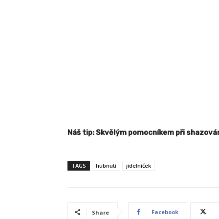
Náš tip: Skvělým pomocníkem při shazován
TAGS
hubnutí
jídelníček
Facebook
Share