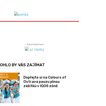
- Advertisement -
OHLO BY VÁS ZAJÍMAT
ADY A
Dopřejte si na Colours of
ÁVODY
Ostrava pauzu plnou
zážitků v IQOS zóně