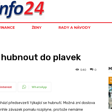
FINANCE
ŽENY
RADY A NÁVODY
t hubnout do plavek
M
540
0
R
N
interest
WhatsApp
ází předsevzetí týkající se hubnutí. Možná zní doslova
 tenhle závazek pomalu rozplyne, protože nemáme