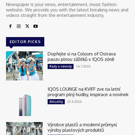
Newspaper is your news, entertainment, music fashion
website. We provide you with the latest breaking news and
videos straight from the entertainment industry.
EDITOR PICKS
Dopřejte si na Colours of Ostrava
pauzu plnou zážitků v IQOS zóně
14.7.2026
Rady a návody
IQOS LOUNGE na KVIFF zve na letní
program plný hudby, inspirace a novinek
22.6.2026
Aktuality
Výrobce plastů a moderní průmysl
výroby plastových produktů