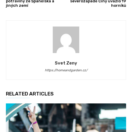
potraviny ze Španělska a
severozápadě Číny uvázlo 19
jiných zemí
horníků
Svet Zeny
https://homeandgarden.cz/
RELATED ARTICLES