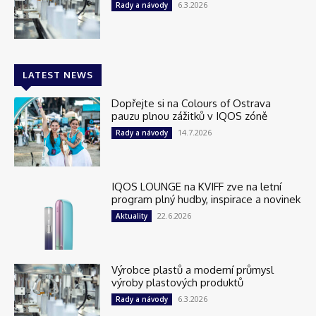
6.3.2026
Rady a návody
LATEST NEWS
Dopřejte si na Colours of Ostrava
pauzu plnou zážitků v IQOS zóně
14.7.2026
Rady a návody
IQOS LOUNGE na KVIFF zve na letní
program plný hudby, inspirace a novinek
22.6.2026
Aktuality
Výrobce plastů a moderní průmysl
výroby plastových produktů
6.3.2026
Rady a návody