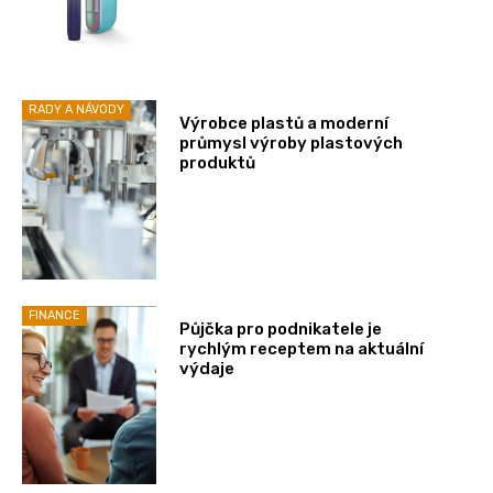
RADY A NÁVODY
Výrobce plastů a moderní
průmysl výroby plastových
produktů
FINANCE
Půjčka pro podnikatele je
rychlým receptem na aktuální
výdaje