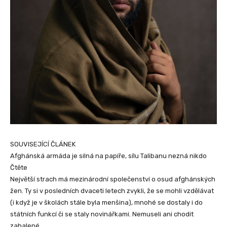
SOUVISEJÍCÍ ČLÁNEK
Afghánská armáda je silná na papíře, sílu Talibanu nezná nikdo
Čtěte
Největší strach má mezinárodní společenství o osud afghánských
žen. Ty si v posledních dvaceti letech zvykli, že se mohli vzdělávat
(i když je v školách stále byla menšina), mnohé se dostaly i do
státních funkcí či se staly novinářkami. Nemuseli ani chodit
zahalené.