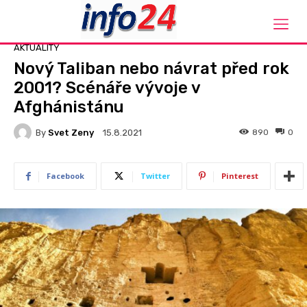
Domů
Aktuality
AKTUALITY
Nový Taliban nebo návrat před rok
2001? Scénáře vývoje v
Afghánistánu
By
Svet Zeny
890
0
15.8.2021
Facebook
Twitter
Pinterest