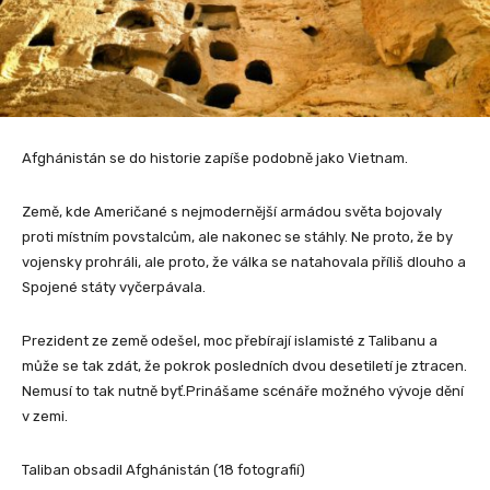
Afghánistán se do historie zapíše podobně jako Vietnam.
Země, kde Američané s nejmodernější armádou světa bojovaly
proti místním povstalcům, ale nakonec se stáhly. Ne proto, že by
vojensky prohráli, ale proto, že válka se natahovala příliš dlouho a
Spojené státy vyčerpávala.
Prezident ze země odešel, moc přebírají islamisté z Talibanu a
může se tak zdát, že pokrok posledních dvou desetiletí je ztracen.
Nemusí to tak nutně byť.Prinášame scénáře možného vývoje dění
v zemi.
Taliban obsadil Afghánistán (18 fotografií)