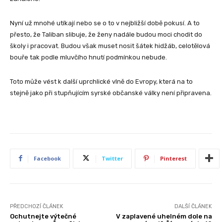
Nyní už mnohé utíkají nebo se o to v nejbližší době pokusí. A to
přesto, že Taliban slibuje, že ženy nadále budou moci chodit do
školy i pracovat. Budou však muset nosit šátek hidžáb, celotělová
bouře tak podle mluvčího hnutí podmínkou nebude.
Toto může vést k další uprchlické vlně do Evropy, která na to
stejně jako při stupňujícím syrské občanské války není připravena.
Facebook
Twitter
Pinterest
PŘEDCHOZÍ ČLÁNEK
DALŠÍ ČLÁNEK
Ochutnejte výtečné
V zaplavené uhelném dole na