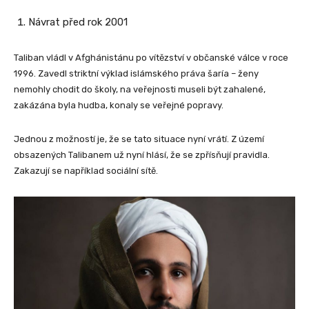
Návrat před rok 2001
Taliban vládl v Afghánistánu po vítězství v občanské válce v roce
1996. Zavedl striktní výklad islámského práva šaría – ženy
nemohly chodit do školy, na veřejnosti museli být zahalené,
zakázána byla hudba, konaly se veřejné popravy.
Jednou z možností je, že se tato situace nyní vrátí. Z území
obsazených Talibanem už nyní hlásí, že se zpřísňují pravidla.
Zakazují se například sociální sítě.