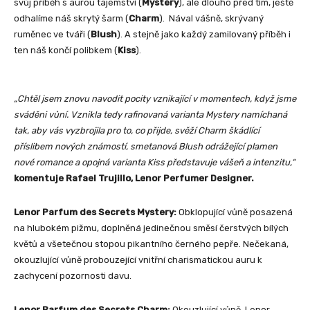
svůj příběh s aurou tajemství (
Mystery
), ale dlouho před tím, ještě
odhalíme náš skrytý šarm (
Charm
). Nával vášně, skrývaný
ruměnec ve tváři (
Blush
). A stejně jako každý zamilovaný příběh i
ten náš končí polibkem (
Kiss
).
„Chtěl jsem znovu navodit pocity vznikající v momentech, když jsme
sváděni vůní. Vznikla tedy rafinovaná varianta Mystery namíchaná
tak, aby vás vyzbrojila pro to, co přijde, svěží Charm škádlící
příslibem nových známostí, smetanová Blush odrážející plamen
nové romance a opojná varianta Kiss představuje vášeň a intenzitu,“
komentuje Rafael Trujillo, Lenor Perfumer Designer.
Lenor Parfum des Secrets Mystery:
Obklopující vůně posazená
na hlubokém pižmu, doplněná jedinečnou směsí čerstvých bílých
květů a všetečnou stopou pikantního černého pepře. Nečekaná,
okouzlující vůně probouzející vnitřní charismatickou auru k
zachycení pozornosti davu.
Lenor Parfum des Secrets Charm:
Okouzlující vůně, Lenor