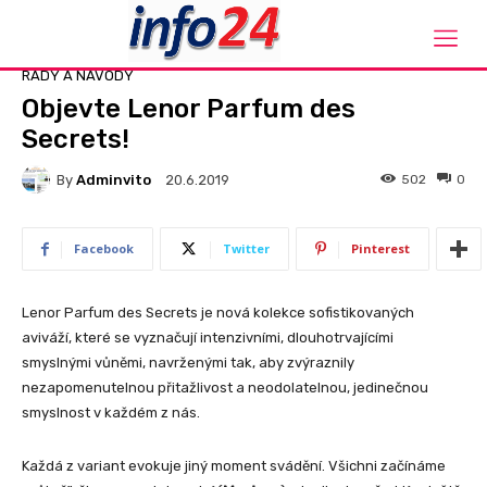
Domů
Rady a návody
RADY A NÁVODY
Objevte Lenor Parfum des
Secrets!
By
Adminvito
502
0
20.6.2019
Facebook
Twitter
Pinterest
Lenor Parfum des Secrets je nová kolekce sofistikovaných
aviváží, které se vyznačují intenzivními, dlouhotrvajícími
smyslnými vůněmi, navrženými tak, aby zvýraznily
nezapomenutelnou přitažlivost a neodolatelnou, jedinečnou
smyslnost v každém z nás.
Každá z variant evokuje jiný moment svádění. Všichni začínáme