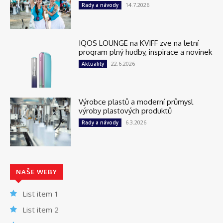
14.7.2026
Rady a návody
IQOS LOUNGE na KVIFF zve na letní
program plný hudby, inspirace a novinek
22.6.2026
Aktuality
Výrobce plastů a moderní průmysl
výroby plastových produktů
6.3.2026
Rady a návody
NAŠE WEBY
List item 1
List item 2