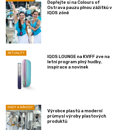
Dopřejte si na Colours of
Ostrava pauzu plnou zážitků v
IQOS zóně
AKTUALITY
IQOS LOUNGE na KVIFF zve na
letní program plný hudby,
inspirace a novinek
RADY A NÁVODY
Výrobce plastů a moderní
průmysl výroby plastových
produktů