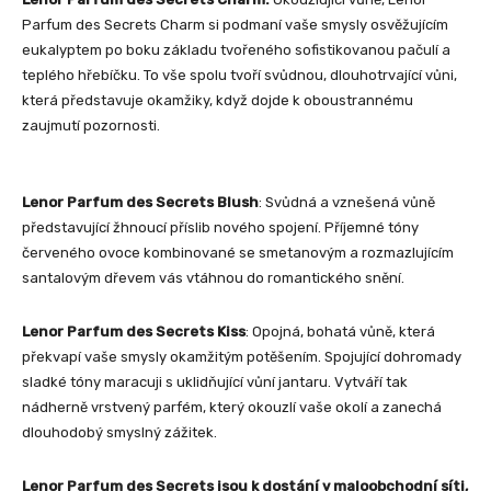
Parfum des Secrets Charm si podmaní vaše smysly osvěžujícím
eukalyptem po boku základu tvořeného sofistikovanou pačulí a
teplého hřebíčku. To vše spolu tvoří svůdnou, dlouhotrvající vůni,
která představuje okamžiky, když dojde k oboustrannému
zaujmutí pozornosti.
Lenor Parfum des Secrets Blush
: Svůdná a vznešená vůně
představující žhnoucí příslib nového spojení. Příjemné tóny
červeného ovoce kombinované se smetanovým a rozmazlujícím
santalovým dřevem vás vtáhnou do romantického snění.
Lenor Parfum des Secrets Kiss
: Opojná, bohatá vůně, která
překvapí vaše smysly okamžitým potěšením. Spojující dohromady
sladké tóny maracuji s uklidňující vůní jantaru. Vytváří tak
nádherně vrstvený parfém, který okouzlí vaše okolí a zanechá
dlouhodobý smyslný zážitek.
Lenor Parfum des Secrets jsou k dostání v maloobchodní síti,