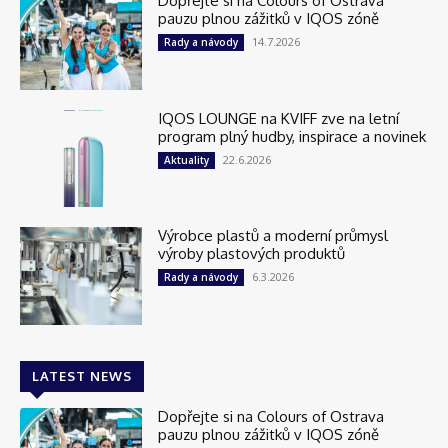
Dopřejte si na Colours of Ostrava
pauzu plnou zážitků v IQOS zóně
14.7.2026
Rady a návody
IQOS LOUNGE na KVIFF zve na letní
program plný hudby, inspirace a novinek
22.6.2026
Aktuality
Výrobce plastů a moderní průmysl
výroby plastových produktů
6.3.2026
Rady a návody
LATEST NEWS
Dopřejte si na Colours of Ostrava
pauzu plnou zážitků v IQOS zóně