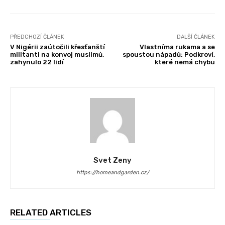
PŘEDCHOZÍ ČLÁNEK
DALŠÍ ČLÁNEK
V Nigérii zaútočili křesťanští
Vlastníma rukama a se
militanti na konvoj muslimů,
spoustou nápadů: Podkroví,
zahynulo 22 lidí
které nemá chybu
Svet Zeny
https://homeandgarden.cz/
RELATED ARTICLES