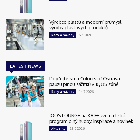
Výrobce plastů a moderní průmysl
výroby plastových produktů
6.3.2026
Rady a návody
LATEST NEWS
Dopřejte si na Colours of Ostrava
pauzu plnou zážitků v IQOS zóně
14.7.2026
Rady a návody
IQOS LOUNGE na KVIFF zve na letní
program plný hudby, inspirace a novinek
22.6.2026
Aktuality