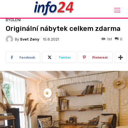
Domů
Bydlení
BYDLENÍ
Originální nábytek celkem zdarma
By
Svet Zeny
761
0
15.8.2021
Facebook
Twitter
Pinterest