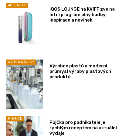
AKTUALITY
IQOS LOUNGE na KVIFF zve na
letní program plný hudby,
inspirace a novinek
RADY A NÁVODY
Výrobce plastů a moderní
průmysl výroby plastových
produktů
FINANCE
Půjčka pro podnikatele je
rychlým receptem na aktuální
výdaje