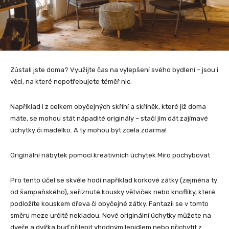
Zůstali jste doma? Využijte čas na vylepšení svého bydlení – jsou i
věci, na které nepotřebujete téměř nic.
Například i z celkem obyčejných skříní a skříněk, které již doma
máte, se mohou stát nápadité originály – stačí jim dát zajímavé
úchytky či madélko. A ty mohou být zcela zdarma!
Originální nábytek pomocí kreativních úchytek Miro pochybovat
Pro tento účel se skvěle hodí například korkové zátky (zejména ty
od šampaňského), seříznuté kousky větviček nebo knoflíky, které
podložíte kouskem dřeva či obyčejné zátky. Fantazii se v tomto
směru meze určitě nekladou. Nové originální úchytky můžete na
dveře a dvířka buď přilepit vhodným lepidlem nebo přichytit z