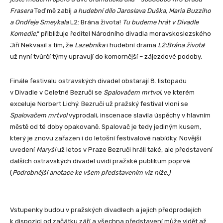
Frasera
Teď mě zabij
a hudební dílo Jaroslava Duška, Maria Buzziho
a Ondřeje Smeykala
L2: Brána života!
Tu budeme hrát v Divadle
Komedie
,“ přibližuje ředitel Národního divadla moravskoslezského
Jiří Nekvasil s tím, že
Lazebníka
i hudební drama
L2:Brána života
!
už nyní tvůrčí týmy upravují do komornější – zájezdové podoby.
Finále festivalu ostravských divadel obstarají 8. listopadu
v Divadle v Celetné Bezruči se
Spalovačem mrtvol
, ve kterém
exceluje Norbert Lichý. Bezruči už pražský festival vloni se
Spalovačem mrtvol
vyprodali, inscenace slavila úspěchy v hlavním
městě od té doby opakovaně.
Spalovač
je tedy jediným kusem,
který je znovu zařazen i do letošní festivalové nabídky. Novější
uvedení
Maryši
už letos v Praze Bezruči hráli také, ale představení
dalších ostravských divadel uvidí pražské publikum poprvé.
(
Podrobnější anotace ke všem představením viz níže.)
Vstupenky budou v pražských divadlech a jejich předprodejích
k dispozici od začátku září a všechna představení může vidět až