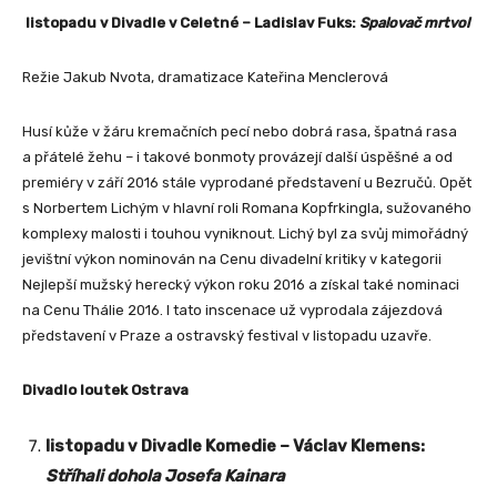
listopadu v Divadle v Celetné – Ladislav Fuks:
Spalovač mrtvol
Režie
Jakub Nvota
, dramatizace
Kateřina Menclerová
Husí kůže v žáru kremačních pecí nebo dobrá rasa, špatná rasa
a přátelé žehu – i takové bonmoty provázejí další úspěšné a od
premiéry v září 2016 stále vyprodané představení u Bezručů. Opět
s Norbertem Lichým v hlavní roli Romana Kopfrkingla, sužovaného
komplexy malosti i touhou vyniknout. Lichý byl za svůj mimořádný
jevištní výkon nominován na Cenu divadelní kritiky v kategorii
Nejlepší mužský herecký výkon roku 2016 a získal také nominaci
na Cenu Thálie 2016. I tato inscenace už vyprodala zájezdová
představení v Praze a ostravský festival v listopadu uzavře.
Divadlo loutek Ostrava
listopadu v Divadle Komedie – Václav Klemens:
Stříhali dohola Josefa Kainara