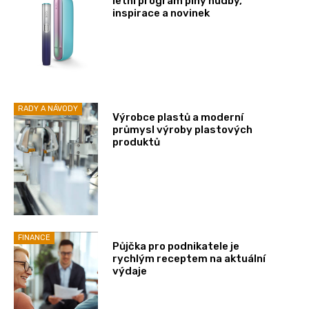
letní program plný hudby,
inspirace a novinek
RADY A NÁVODY
Výrobce plastů a moderní
průmysl výroby plastových
produktů
FINANCE
Půjčka pro podnikatele je
rychlým receptem na aktuální
výdaje