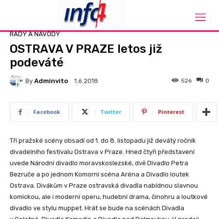
Domů
Rady a návody
RADY A NÁVODY
OSTRAVA V PRAZE letos již
podeváté
By
Adminvito
526
0
1.6.2018
Facebook
Twitter
Pinterest
Tři pražské scény obsadí od 1. do 8. listopadu již devátý ročník
divadelního festivalu Ostrava v Praze. Hned čtyři představení
uvede Národní divadlo moravskoslezské, dvě Divadlo Petra
Bezruče a po jednom Komorní scéna Aréna a Divadlo loutek
Ostrava. Divákům v Praze ostravská divadla nabídnou slavnou
komickou, ale i moderní operu, hudební drama, činohru a loutkové
divadlo ve stylu muppet. Hrát se bude na scénách Divadla