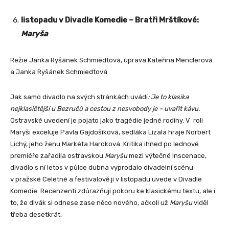
listopadu v Divadle Komedie – Bratři Mrštíkové:
Maryša
Režie
Janka Ryšánek Schmiedtová
, úprava
Kateřina Menclerová
a
Janka Ryšánek Schmiedtová
Jak samo divadlo na svých stránkách uvádí
: Je to klasika
nejklasičtější u Bezručů a cestou z nesvobody je – uvařit kávu.
Ostravské uvedení je pojato jako tragédie jedné rodiny. V roli
Maryši exceluje Pavla Gajdošíková, sedláka Lízala hraje Norbert
Lichý, jeho ženu Markéta Haroková. Kritika ihned po lednové
premiéře zařadila ostravskou
Maryšu
mezi výtečné inscenace,
divadlo s ní letos v půlce dubna vyprodalo divadelní scénu
v pražské Celetné a festivalově ji v listopadu uvede v Divadle
Komedie. Recenzenti zdůrazňují pokoru ke klasickému textu, ale i
to, že divák si odnese zase něco nového, ačkoli už
Maryšu
viděl
třeba desetkrát.