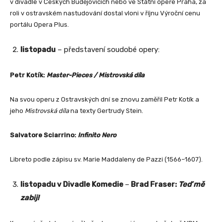
v divadle v Českých Budějovicích nebo ve Státní opeře Praha, za
roli v ostravském nastudování dostal vloni v říjnu Výroční cenu
portálu Opera Plus.
listopadu
– představení soudobé opery:
Petr Kotík:
Master-Pieces / Mistrovská díla
Na svou operu z Ostravských dní se znovu zaměřil Petr Kotík a
jeho
Mistrovská díla
na texty Gertrudy Stein.
Salvatore Sciarrino:
Infinito Nero
Libreto podle zápisu sv. Marie Maddaleny de Pazzi (1566–1607).
listopadu v Divadle Komedie
–
Brad Fraser:
Teď mě
zabij!