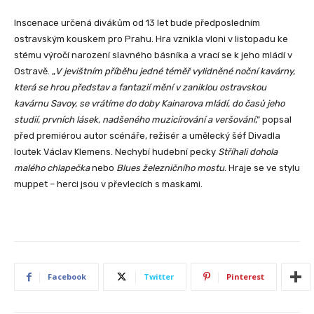
Inscenace určená divákům od 13 let bude předposledním
ostravským kouskem pro Prahu. Hra vznikla vloni v listopadu ke
stému výročí narození slavného básníka a vrací se k jeho mládí v
Ostravě. „
V jevištním příběhu jedné téměř vylidněné noční kavárny,
která se hrou představ a fantazií mění v zaniklou ostravskou
kavárnu Savoy, se vrátíme do doby Kainarova mládí, do časů jeho
studií, prvních lásek, nadšeného muzicírování a veršování
,“ popsal
před premiérou autor scénáře, režisér a umělecký šéf Divadla
loutek Václav Klemens. Nechybí hudební pecky
Stříhali dohola
malého chlapečka
nebo
Blues železničního mostu
. Hraje se ve stylu
muppet – herci jsou v převlecích s maskami.
Facebook
Twitter
Pinterest