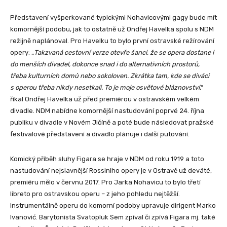
Představení vyšperkované typickými Nohavicovými gagy bude mít
komornější podobu, jak to ostatně už Ondřej Havelka spolu s NDM
režijně naplánoval. Pro Havelku to bylo první ostravské režírování
opery: „
Takzvaná cestovní verze otevře šanci, že se opera dostane i
do menších divadel, dokonce snad i do alternativních prostorů,
třeba kulturních domů nebo sokoloven. Zkrátka tam, kde se diváci
s operou třeba nikdy nesetkali. To je moje osvětové bláznovství
,“
říkal Ondřej Havelka už před premiérou v ostravském velkém
divadle. NDM nabídne komornější nastudování poprvé 24. října
publiku v divadle v Novém Jičíně a poté bude následovat pražské
festivalové představení a divadlo plánuje i další putování.
Komický příběh sluhy Figara se hraje v NDM od roku 1919 a toto
nastudování nejslavnější Rossiniho opery je v Ostravě už deváté,
premiéru mělo v červnu 2017. Pro Jarka Nohavicu to bylo třetí
libreto pro ostravskou operu – z jeho pohledu nejtěžší.
Instrumentálně operu do komorní podoby upravuje dirigent Marko
Ivanović. Barytonista Svatopluk Sem zpíval či zpívá Figara mj. také