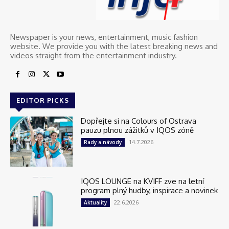
Newspaper is your news, entertainment, music fashion
website. We provide you with the latest breaking news and
videos straight from the entertainment industry.
EDITOR PICKS
Dopřejte si na Colours of Ostrava
pauzu plnou zážitků v IQOS zóně
14.7.2026
Rady a návody
IQOS LOUNGE na KVIFF zve na letní
program plný hudby, inspirace a novinek
22.6.2026
Aktuality