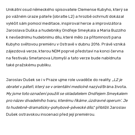
Unikátní osud německého spisovatele Clemense Kubyho, který se
po vážném úraze páteře (obratle L2) a hrozbě ochrnutí dokázal
vyléčit sám pomocí meditace, inspiroval herce a improvizátora
Jaroslava Duška a hudebníky Ondřeje Smeykala a Maria Buzziho
k nevšednímu hudebnímu dílu, které mělo za přítomnosti pana
Kubyho světovou premiéru v Ostravě v dubnu 2016. Právě vzniká
zájezdová verze, kterou NDM poprvé představí na konci června
na festivalu Smetanova Litomyšl a tato verze bude nabídnuta
také pražskému publiku.
Jaroslav Dušek se i v Praze ujme role uvaděče do reality
.
„
L2 je
obratel v páteři, který se v orientální medicíně nazývá
Brána života
.
My jsme toto označení použili se skladatelem Ondřejem Smeykalem
pro název divadelního tvaru, kterému říkáme ‚úzdravné operum’. Je
to hudebně-dramaticky-pohybově-pěvecké dílo
,“ přiblížil Jaroslav
Dušek ostravskou inscenaci před její premiérou.