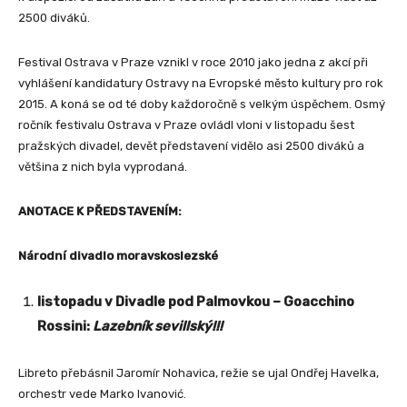
2500 diváků.
Festival Ostrava v Praze vznikl v roce 2010 jako jedna z akcí při
vyhlášení kandidatury Ostravy na Evropské město kultury pro rok
2015. A koná se od té doby každoročně s velkým úspěchem. Osmý
ročník festivalu Ostrava v Praze ovládl vloni v listopadu šest
pražských divadel, devět představení vidělo asi 2500 diváků a
většina z nich byla vyprodaná.
ANOTACE K PŘEDSTAVENÍM:
Národní divadlo moravskoslezské
listopadu v Divadle pod Palmovkou – Goacchino
Rossini:
Lazebník sevillský!!!
Libreto přebásnil Jaromír Nohavica, režie se ujal Ondřej Havelka,
orchestr vede Marko Ivanović.