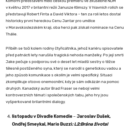
Komorní představení mělo českou premiéru ve zkušebně NDM
v květnu 2017 v brilantní režii Janusze Klimszy. V hlavních rolích se
představují Robert Finta a David Viktora – ten za roli letos dostal
historicky první hereckou Cenu Jantar pro umělce
v Moravskoslezském kraji, oba herci pak získali nominace na Cenu
Thálie.
Příběh se točí kolem rodiny čtyřicátníka, jehož kariéru spisovatele
před patnácti lety narušila tragická nehoda manželky. Po její smrti
Jake pečuje s podporou své o deset let mladší sestry o těžce
tělesně postiženého syna, který se narodil s genetickou vadou a
jeho způsob komunikace s okolím je velmi specifický. Situaci
zkomplikuje otcovo onemocnění, kdy je sám odkázán na pomoc
druhých. Kanadský autor Brad Fraser se nebojí velmi
kontroverzních témat i společenských tabu, jeho hry jsou
vyšperkované brilantními dialogy.
listopadu v Divadle Komedie
–
Jaroslav Dušek,
Ondřej Smeykal, Mario Buzzi
: L2:Brána života!