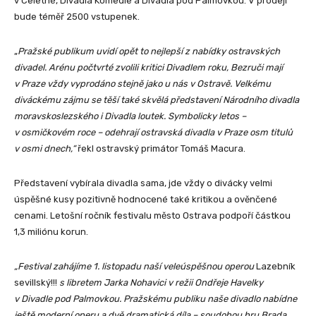
v Celetné, Divadla Komedie a Divadla pod Palmovkou. V prodeji
bude téměř 2500 vstupenek.
„
Pražské publikum uvidí opět to nejlepší z nabídky ostravských
divadel. Arénu počtvrté zvolili kritici Divadlem roku, Bezruči mají
v Praze vždy vyprodáno stejně jako u nás v Ostravě. Velkému
diváckému zájmu se těší také skvělá představení Národního divadla
moravskoslezského i Divadla loutek. Symbolicky letos –
v osmičkovém roce – odehrají ostravská divadla v Praze osm titulů
v osmi dnech,“
řekl ostravský primátor Tomáš Macura.
Představení vybírala divadla sama, jde vždy o divácky velmi
úspěšné kusy pozitivně hodnocené také kritikou a ověnčené
cenami. Letošní ročník festivalu město Ostrava podpoří částkou
1,3 miliónu korun.
„Festival zahájíme 1. listopadu naší veleúspěšnou operou
Lazebník
sevillský!!!
s libretem Jarka Nohavici v režii Ondřeje Havelky
v Divadle pod Palmovkou. Pražskému publiku naše divadlo nabídne
ještě moderní operu a dvě dramatická díla – soudobou hru Brada