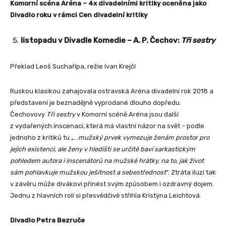
Komorní scéna Aréna – 4x divadelními kritiky oceněna jako
Divadlo roku v rámci Cen divadelní kritiky
listopadu v Divadle Komedie – A. P. Čechov:
Tři sestry
Překlad Leoš Suchařípa, režie Ivan Krejčí
Ruskou klasikou zahajovala ostravská Aréna divadelní rok 2018 a
představení je beznadějně vyprodané dlouho dopředu.
Čechovovy
Tři sestry
v Komorní scéně Aréna jsou další
z vydařených inscenací, která má vlastní názor na svět – podle
jednoho z kritiků tu „…
mužský prvek vymezuje ženám prostor pro
jejich existenci, ale ženy v hledišti se určitě baví sarkastickým
pohledem autora i inscenátorů na mužské hrátky, na to, jak život
sám pohlavkuje mužskou ješitnost a sebestřednost
“. Ztráta iluzí tak
v závěru může divákovi přinést svým způsobem i ozdravný dojem.
Jednu z hlavních rolí si přesvědčivě střihla Kristýna Leichtová.
Divadlo Petra Bezruče