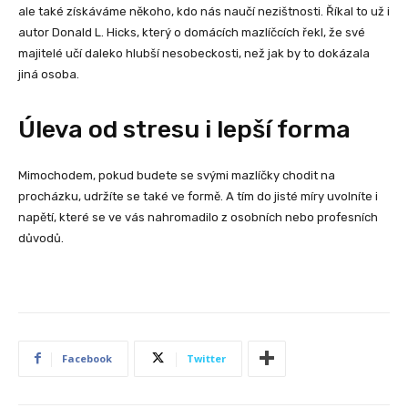
ale také získáváme někoho, kdo nás naučí nezištnosti. Říkal to už i
autor Donald L. Hicks, který o domácích mazlíčcích řekl, že své
majitelé učí daleko hlubší nesobeckosti, než jak by to dokázala
jiná osoba.
Úleva od stresu i lepší forma
Mimochodem, pokud budete se svými mazlíčky chodit na
procházku, udržíte se také ve formě. A tím do jisté míry uvolníte i
napětí, které se ve vás nahromadilo z osobních nebo profesních
důvodů.
Facebook
Twitter