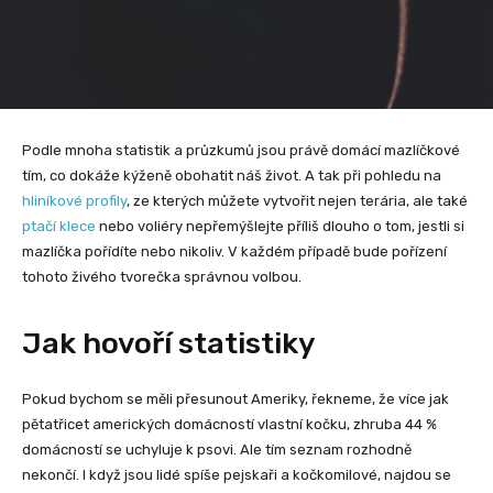
Podle mnoha statistik a průzkumů jsou právě domácí mazlíčkové
tím, co dokáže kýženě obohatit náš život. A tak při pohledu na
hliníkové profily
, ze kterých můžete vytvořit nejen terária, ale také
ptačí klece
nebo voliéry nepřemýšlejte příliš dlouho o tom, jestli si
mazlíčka pořídíte nebo nikoliv. V každém případě bude pořízení
tohoto živého tvorečka správnou volbou.
Jak hovoří statistiky
Pokud bychom se měli přesunout Ameriky, řekneme, že více jak
pětatřicet amerických domácností vlastní kočku, zhruba 44 %
domácností se uchyluje k psovi. Ale tím seznam rozhodně
nekončí. I když jsou lidé spíše pejskaři a kočkomilové, najdou se