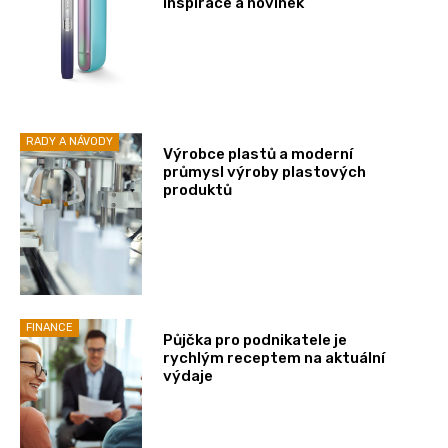
inspirace a novinek
RADY A NÁVODY
Výrobce plastů a moderní
průmysl výroby plastových
produktů
FINANCE
Půjčka pro podnikatele je
rychlým receptem na aktuální
výdaje