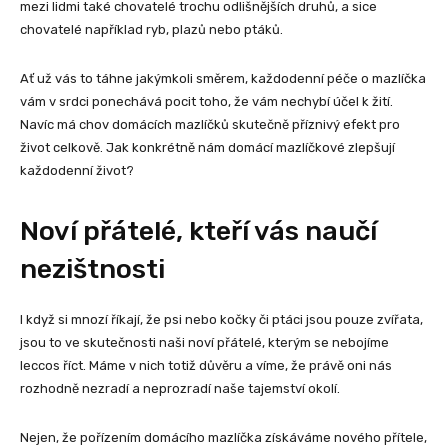
mezi lidmi také chovatelé trochu odlišnějších druhů, a sice
chovatelé například ryb, plazů nebo ptáků.
Ať už vás to táhne jakýmkoli směrem, každodenní péče o mazlíčka
vám v srdci ponechává pocit toho, že vám nechybí účel k žití.
Navíc má chov domácích mazlíčků skutečně příznivý efekt pro
život celkově. Jak konkrétně nám domácí mazlíčkové zlepšují
každodenní život?
Noví přátelé, kteří vás naučí
nezištnosti
I když si mnozí říkají, že psi nebo kočky či ptáci jsou pouze zvířata,
jsou to ve skutečnosti naši noví přátelé, kterým se nebojíme
leccos říct. Máme v nich totiž důvěru a víme, že právě oni nás
rozhodně nezradí a neprozradí naše tajemství okolí.
Nejen, že pořízením domácího mazlíčka získáváme nového přítele,