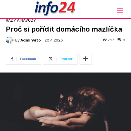
Domů
Rady a návody
RADY A NÁVODY
Proč si pořídit domácího mazlíčka
By
Adminvito
623
0
28.4.2023
Facebook
Twitter