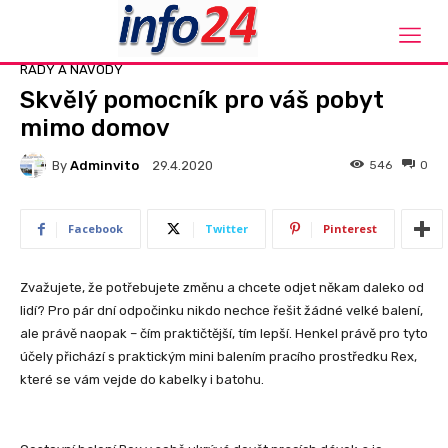
Domů
Rady a návody
RADY A NÁVODY
Skvělý pomocník pro váš pobyt
mimo domov
By
Adminvito
546
0
29.4.2020
Facebook
Twitter
Pinterest
Zvažujete, že potřebujete změnu a chcete odjet někam daleko od
lidí? Pro pár dní odpočinku nikdo nechce řešit žádné velké balení,
ale právě naopak – čím praktičtější, tím lepší. Henkel právě pro tyto
účely přichází s praktickým mini balením pracího prostředku Rex,
které se vám vejde do kabelky i batohu.