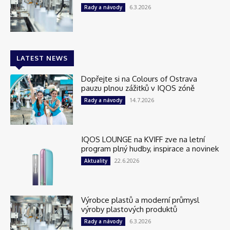
6.3.2026
Rady a návody
LATEST NEWS
Dopřejte si na Colours of Ostrava
pauzu plnou zážitků v IQOS zóně
14.7.2026
Rady a návody
IQOS LOUNGE na KVIFF zve na letní
program plný hudby, inspirace a novinek
22.6.2026
Aktuality
Výrobce plastů a moderní průmysl
výroby plastových produktů
6.3.2026
Rady a návody