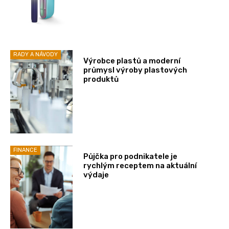
RADY A NÁVODY
Výrobce plastů a moderní
průmysl výroby plastových
produktů
FINANCE
Půjčka pro podnikatele je
rychlým receptem na aktuální
výdaje