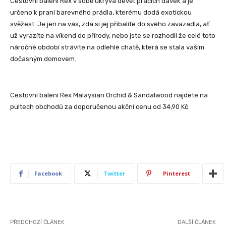
Cestovní balení Rex v sobě ukrývá devět pracích dávek a je
určeno k praní barevného prádla, kterému dodá exotickou
svěžest. Je jen na vás, zda si jej přibalíte do svého zavazadla, ať
už vyrazíte na víkend do přírody, nebo jste se rozhodli že celé toto
náročné období strávíte na odlehlé chatě, která se stala vaším
dočasným domovem.
Cestovní balení Rex Malaysian Orchid & Sandalwood najdete na
pultech obchodů za doporučenou akční cenu od 34,90 Kč.
Facebook
Twitter
Pinterest
PŘEDCHOZÍ ČLÁNEK
DALŠÍ ČLÁNEK