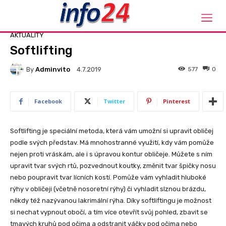
Domů
Aktuality
AKTUALITY
Softlifting
By
Adminvito
577
0
4.7.2019
Facebook
Twitter
Pinterest
Softlifting je speciální metoda, která vám umožní si upravit obličej
podle svých představ. Má mnohostranné využití, kdy vám pomůže
nejen proti vráskám, ale i s úpravou kontur obličeje. Můžete s ním
upravit tvar svých rtů, pozvednout koutky, změnit tvar špičky nosu
nebo poupravit tvar lícních kostí. Pomůže vám vyhladit hluboké
rýhy v obličeji (včetně nosoretní rýhy) či vyhladit slznou brázdu,
někdy též nazývanou lakrimální rýha. Díky softliftingu je možnost
si nechat vypnout obočí, a tím více otevřít svůj pohled, zbavit se
tmavých kruhů pod očima a odstranit váčky pod očima nebo