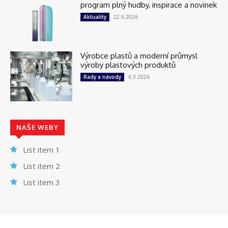
program plný hudby, inspirace a novinek
22.6.2026
Aktuality
Výrobce plastů a moderní průmysl
výroby plastových produktů
6.3.2026
Rady a návody
NAŠE WEBY
List item 1
List item 2
List item 3
© Newspaper WordPress Theme by TagDiv