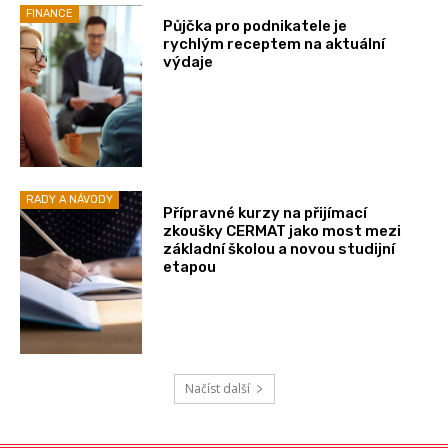
FINANCE
Půjčka pro podnikatele je
rychlým receptem na aktuální
výdaje
RADY A NÁVODY
Přípravné kurzy na přijímací
zkoušky CERMAT jako most mezi
základní školou a novou studijní
etapou
Načíst další