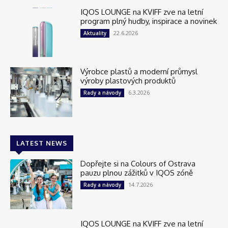
IQOS LOUNGE na KVIFF zve na letní
program plný hudby, inspirace a novinek
22.6.2026
Aktuality
Výrobce plastů a moderní průmysl
výroby plastových produktů
6.3.2026
Rady a návody
LATEST NEWS
Dopřejte si na Colours of Ostrava
pauzu plnou zážitků v IQOS zóně
14.7.2026
Rady a návody
IQOS LOUNGE na KVIFF zve na letní