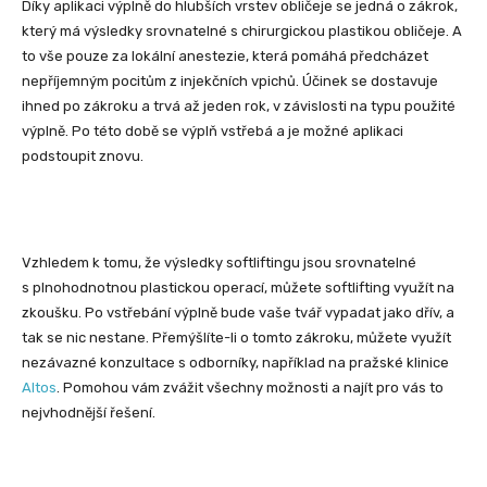
Díky aplikaci výplně do hlubších vrstev obličeje se jedná o zákrok,
který má výsledky srovnatelné s chirurgickou plastikou obličeje. A
to vše pouze za lokální anestezie, která pomáhá předcházet
nepříjemným pocitům z injekčních vpichů. Účinek se dostavuje
ihned po zákroku a trvá až jeden rok, v závislosti na typu použité
výplně. Po této době se výplň vstřebá a je možné aplikaci
podstoupit znovu.
Vzhledem k tomu, že výsledky softliftingu jsou srovnatelné
s plnohodnotnou plastickou operací, můžete softlifting využít na
zkoušku. Po vstřebání výplně bude vaše tvář vypadat jako dřív, a
tak se nic nestane. Přemýšlíte-li o tomto zákroku, můžete využít
nezávazné konzultace s odborníky, například na pražské klinice
Altos
. Pomohou vám zvážit všechny možnosti a najít pro vás to
nejvhodnější řešení.