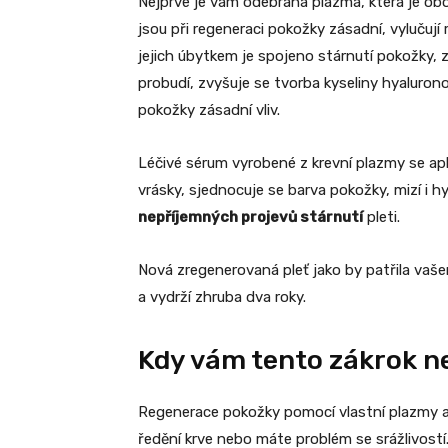
Nejprve je vám odebrána plazma, která je ob
jsou při regeneraci pokožky zásadní, vylučují r
jejich úbytkem je spojeno stárnutí pokožky, z
probudí, zvyšuje se tvorba kyseliny hyalurono
pokožky zásadní vliv.
Léčivé sérum vyrobené z krevní plazmy se apl
vrásky, sjednocuje se barva pokožky, mizí i
nepříjemných projevů stárnutí
pleti.
Nová zregenerovaná pleť jako by patřila vaše
a vydrží zhruba dva roky.
Kdy vám tento zákrok n
Regenerace pokožky pomocí vlastní plazmy al
ředění krve nebo máte problém se srážlivostí