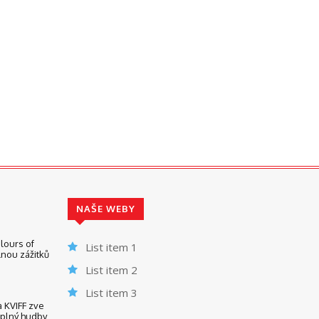
NAŠE WEBY
lours of
List item 1
nou zážitků
List item 2
List item 3
KVIFF zve
 plný hudby,