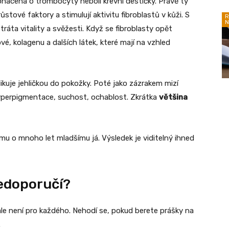
ohacena o trombocyty neboli krevní destičky. Právě ty
ůstové faktory a stimulují aktivitu fibroblastů v kůži. S
R
N
tráta vitality a svěžesti. Když se fibroblasty opět
vé, kolagenu a dalších látek, které mají na vzhled
ikuje jehličkou do pokožky. Poté jako zázrakem mizí
 hyperpigmentace, suchost, ochablost. Zkrátka
většina
mu o mnoho let mladšímu já. Výsledek je viditelný ihned
edoporučí?
e není pro každého. Nehodí se, pokud berete prášky na
.