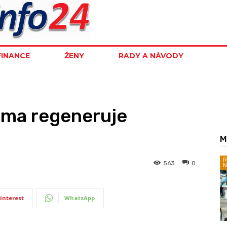
FINANCE
ŽENY
RADY A NÁVODY
azma regeneruje
M
R
563
0
N
interest
WhatsApp