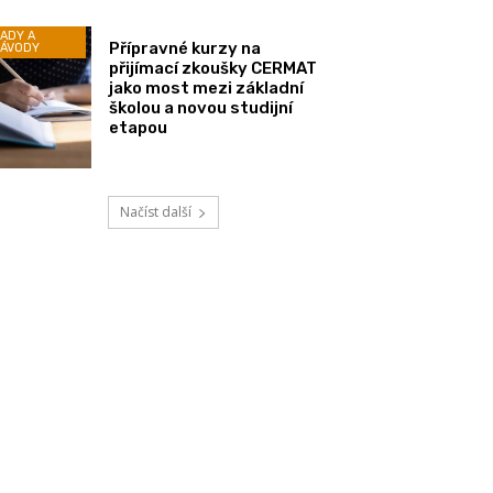
ADY A
Přípravné kurzy na
ÁVODY
přijímací zkoušky CERMAT
jako most mezi základní
školou a novou studijní
etapou
Načíst další