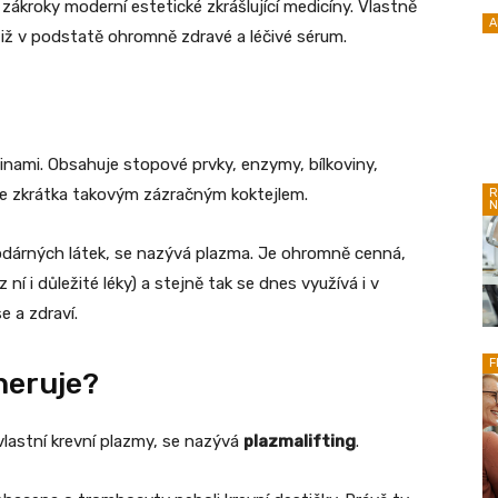
zákroky moderní estetické zkrášlující medicíny. Vlastně
A
otiž v podstatě ohromně zdravé a léčivé sérum.
vinami. Obsahuje stopové prvky, enzymy, bílkoviny,
 je zkrátka takovým zázračným koktejlem.
R
N
hodárných látek, se nazývá plazma. Je ohromně cenná,
ní i důležité léky) a stejně tak se dnes využívá i v
e a zdraví.
F
neruje?
vlastní krevní plazmy, se nazývá
plazmalifting
.