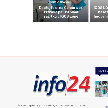
RADY A NÁVODY
Dopřejte si na Colours of
IQOS LO
Ostrava pauzu plnou
na le
zážitků v IQOS zóně
hudby, 
EDIT
Newspaper is your news, entertainment, music