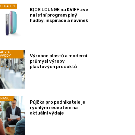
KTUALITY
IQOS LOUNGE na KVIFF zve
na letní program plný
hudby, inspirace a novinek
ADY A
Výrobce plastů a moderní
ÁVODY
průmysl výroby
plastových produktů
INANCE
Půjčka pro podnikatele je
rychlým receptem na
aktuální výdaje