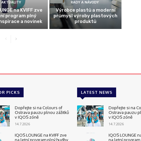
AKTUALITY
RADY A NÁVODY
UNGE na KVIFF zve
Výrobce plastů a moderní
tní program plný
průmysl výroby plastových
inspirace a novinek
produktů
OR PICKS
LATEST NEWS
Dopřejte si na Colours of
Dopřejte si na Co
Ostrava pauzu plnou zážitků
Ostrava pauzu pl
v IQOS zóně
v IQOS zóně
14.7.2026
14.7.2026
IQOS LOUNGE na KVIFF zve
IQOS LOUNGE na 
na letní program plný hudby,
na letní program