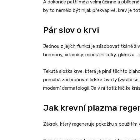
A dokonce patří mezi velmi účinné a oblíbené 
by to nemělo být nijak překvapivé, krev je t
Pár slov o krvi
Jednou z jejích funkcí je zásobovat tkáně ži
hormony, vitamíny, minerální látky, glukózu…
Tekutá složka krve, která je plná těchto bla
pomáhá zachraňovat lidské životy (vyrábí se z 
moderní dermatologii. Je v ní totiž klíč ke krás
Jak krevní plazma rege
Zákrok, který regeneruje pokožku s použitím 