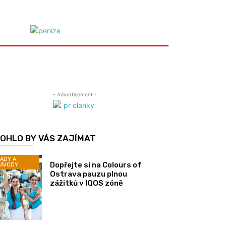
- Advertisement -
OHLO BY VÁS ZAJÍMAT
ADY A
Dopřejte si na Colours of
ÁVODY
Ostrava pauzu plnou
zážitků v IQOS zóně