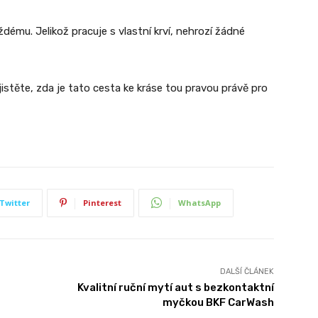
dému. Jelikož pracuje s vlastní krví, nehrozí žádné
jistěte, zda je tato cesta ke kráse tou pravou právě pro
Twitter
Pinterest
WhatsApp
DALŠÍ ČLÁNEK
Kvalitní ruční mytí aut s bezkontaktní
myčkou BKF CarWash