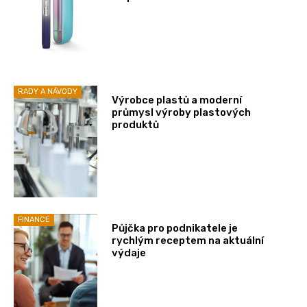
RADY A NÁVODY
Výrobce plastů a moderní
průmysl výroby plastových
produktů
FINANCE
Půjčka pro podnikatele je
rychlým receptem na aktuální
výdaje