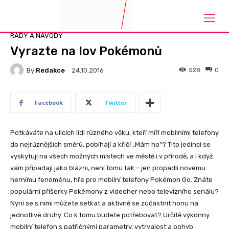
Domů
Rady a návody
RADY A NÁVODY
Vyrazte na lov Pokémonů
By
Redakce
528
0
24.10.2016
Facebook
Twitter
Potkáváte na ulicích lidi různého věku, kteří míří mobilními telefony
do nejrůznějších směrů, pobíhají a křičí „Mám ho“? Tito jedinci se
vyskytují na všech možných místech ve městě i v přírodě, a i když
vám připadají jako blázni, není tomu tak – jen propadli novému
hernímu fenoménu, hře pro mobilní telefony Pokémon Go. Znáte
populární příšerky Pokémony z videoher nebo televizního seriálu?
Nyní se s nimi můžete setkat a aktivně se zúčastnit honu na
jednotlivé druhy. Co k tomu budete potřebovat? Určitě výkonný
mobilní telefon s patřičnými parametry, vytrvalost a pohyb.