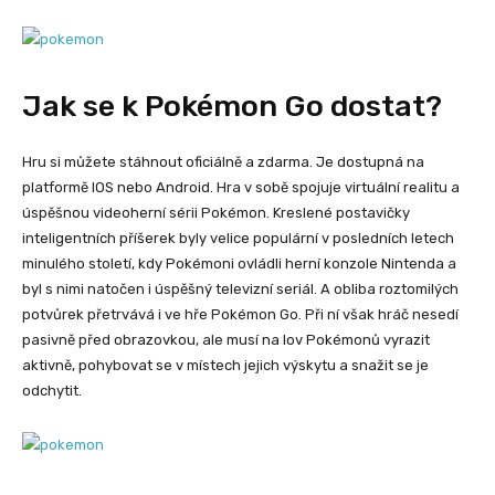
Jak se k Pokémon Go dostat?
Hru si můžete stáhnout oficiálně a zdarma. Je dostupná na
platformě IOS nebo Android. Hra v sobě spojuje virtuální realitu a
úspěšnou videoherní sérii Pokémon. Kreslené postavičky
inteligentních příšerek byly velice populární v posledních letech
minulého století, kdy Pokémoni ovládli herní konzole Nintenda a
byl s nimi natočen i úspěšný televizní seriál. A obliba roztomilých
potvůrek přetrvává i ve hře Pokémon Go. Při ní však hráč nesedí
pasivně před obrazovkou, ale musí na lov Pokémonů vyrazit
aktivně, pohybovat se v místech jejich výskytu a snažit se je
odchytit.