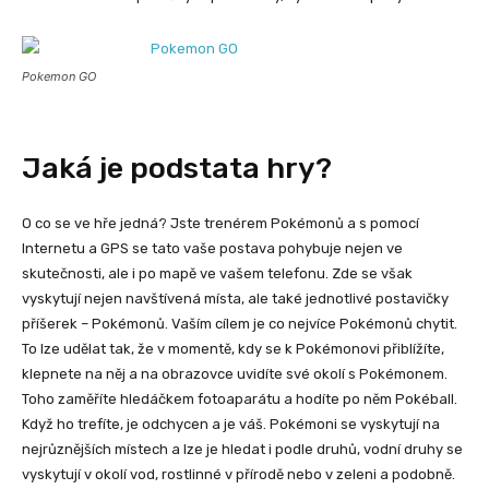
Pokemon GO
Jaká je podstata hry?
O co se ve hře jedná? Jste trenérem Pokémonů a s pomocí
Internetu a GPS se tato vaše postava pohybuje nejen ve
skutečnosti, ale i po mapě ve vašem telefonu. Zde se však
vyskytují nejen navštívená místa, ale také jednotlivé postavičky
příšerek – Pokémonů. Vaším cílem je co nejvíce Pokémonů chytit.
To lze udělat tak, že v momentě, kdy se k Pokémonovi přiblížíte,
klepnete na něj a na obrazovce uvidíte své okolí s Pokémonem.
Toho zaměříte hledáčkem fotoaparátu a hodíte po něm Pokéball.
Když ho trefíte, je odchycen a je váš. Pokémoni se vyskytují na
nejrůznějších místech a lze je hledat i podle druhů, vodní druhy se
vyskytují v okolí vod, rostlinné v přírodě nebo v zeleni a podobně.