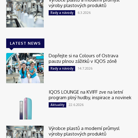
výroby plastových produktů
6.3.2026
Rady a návody
LATEST NEWS
Dopřejte si na Colours of Ostrava
pauzu plnou zážitků v IQOS zóně
14.7.2026
Rady a návody
IQOS LOUNGE na KVIFF zve na letní
program plný hudby, inspirace a novinek
22.6.2026
Aktuality
Výrobce plastů a moderní průmysl
výroby plastových produktů