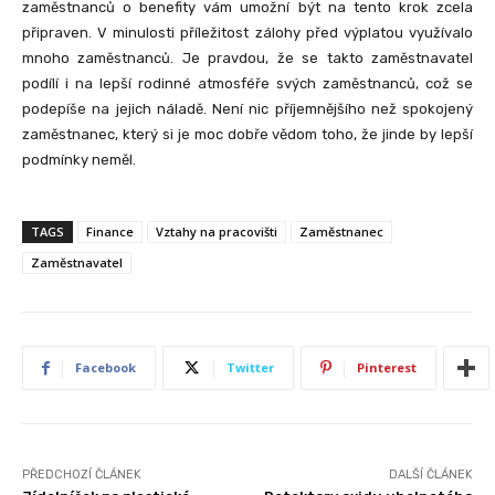
zaměstnanců o benefity vám umožní být na tento krok zcela
připraven. V minulosti příležitost zálohy před výplatou využívalo
mnoho zaměstnanců. Je pravdou, že se takto zaměstnavatel
podílí i na lepší rodinné atmosféře svých zaměstnanců, což se
podepíše na jejich náladě. Není nic příjemnějšího než spokojený
zaměstnanec, který si je moc dobře vědom toho, že jinde by lepší
podmínky neměl.
TAGS
Finance
Vztahy na pracovišti
Zaměstnanec
Zaměstnavatel
Facebook
Twitter
Pinterest
PŘEDCHOZÍ ČLÁNEK
DALŠÍ ČLÁNEK