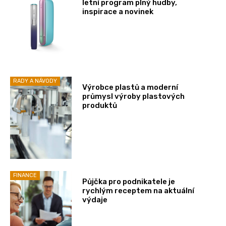
letní program plný hudby,
inspirace a novinek
RADY A NÁVODY
Výrobce plastů a moderní
průmysl výroby plastových
produktů
FINANCE
Půjčka pro podnikatele je
rychlým receptem na aktuální
výdaje