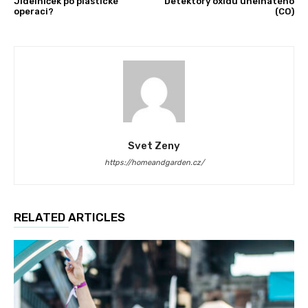
Jídelníček po plastické
Detektory oxidu uhelnatého
operaci?
(CO)
Svet Zeny
https://homeandgarden.cz/
RELATED ARTICLES