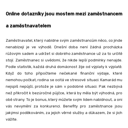
Online dotazníky jsou mostem mezi zaměstnancem
a zaměstnavatelem
Zaměstnavatel, který nabídne svým zaměstnancům něco, co jinde
nenabízejí je ve výhodě. Dnešní doba není žádná procházka
růžovým sadem a udržet si dobrého zaměstnance už za to určitě
stojí. Zaměstnanec si uvědomí, že nikde lepší podmínky nenajde.
Podle statistik, každá druhá domácnost žije od výplaty k výplatě.
Když do toho připočteme nečekané finanční výdaje, které
nemohou počkat, rodina se ocitá ve stresové situaci. Kamarád mu
nejspíš nepůjčí, protože je sám v podobné situaci. Pak nezbývá
než přikročit k bezúročné půjčce, která by měla být výhodná, pro
obě strany. To je bonus, který můžete svým lidem nabídnout, a oni
vás nevymění za konkurenci. Benefity pro zaměstnance jsou
jakýmsi poděkováním, za jejich věrné služby a důkazem, že si jich
vážíte.