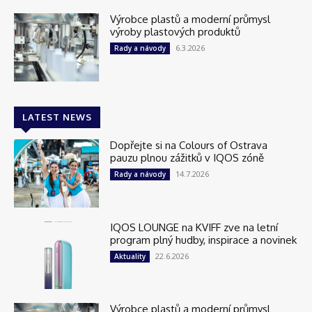
Výrobce plastů a moderní průmysl
výroby plastových produktů
6.3.2026
Rady a návody
LATEST NEWS
Dopřejte si na Colours of Ostrava
pauzu plnou zážitků v IQOS zóně
14.7.2026
Rady a návody
IQOS LOUNGE na KVIFF zve na letní
program plný hudby, inspirace a novinek
22.6.2026
Aktuality
Výrobce plastů a moderní průmysl