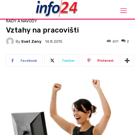
Domů
Rady a návody
RADY A NÁVODY
Vztahy na pracovišti
By
Svet Zeny
601
2
14.8.2015
Facebook
Twitter
Pinterest