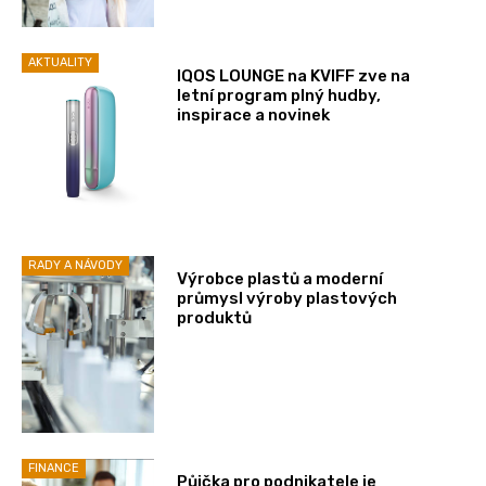
AKTUALITY
IQOS LOUNGE na KVIFF zve na
letní program plný hudby,
inspirace a novinek
RADY A NÁVODY
Výrobce plastů a moderní
průmysl výroby plastových
produktů
FINANCE
Půjčka pro podnikatele je