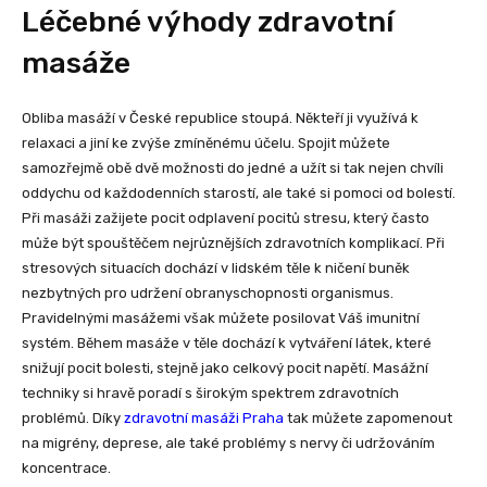
Léčebné výhody zdravotní
masáže
Obliba masáží v České republice stoupá. Někteří ji využívá k
relaxaci a jiní ke zvýše zmíněnému účelu. Spojit můžete
samozřejmě obě dvě možnosti do jedné a užít si tak nejen chvíli
oddychu od každodenních starostí, ale také si pomoci od bolestí.
Při masáži zažijete pocit odplavení pocitů stresu, který často
může být spouštěčem nejrůznějších zdravotních komplikací. Při
stresových situacích dochází v lidském těle k ničení buněk
nezbytných pro udržení obranyschopnosti organismus.
Pravidelnými masážemi však můžete posilovat Váš imunitní
systém. Během masáže v těle dochází k vytváření látek, které
snižují pocit bolesti, stejně jako celkový pocit napětí. Masážní
techniky si hravě poradí s širokým spektrem zdravotních
problémů. Díky
zdravotní masáži Praha
tak můžete zapomenout
na migrény, deprese, ale také problémy s nervy či udržováním
koncentrace.