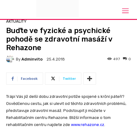
Domů
Aktuality
AKTUALITY
Buďte ve fyzické a psychické
pohodě se zdravotní masáží v
Rehazone
By
Adminvito
497
0
25.4.2018
Facebook
Twitter
Trápí Vás již delší dobu zdravotní potíže spojené s krční páteří?
Osvědčenou cestu, jak si ulevit od těchto zdravotních problémů,
představuje zdravotní masáž. Podstoupit ji můžete v
Rehabilitačním centru Rehazone. Bližší informace o tom
rehabilitačním centru najdete zde
www.rehazone.cz
.