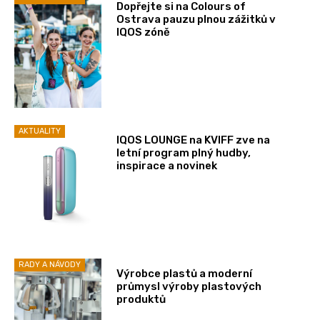
Dopřejte si na Colours of
Ostrava pauzu plnou zážitků v
IQOS zóně
AKTUALITY
IQOS LOUNGE na KVIFF zve na
letní program plný hudby,
inspirace a novinek
RADY A NÁVODY
Výrobce plastů a moderní
průmysl výroby plastových
produktů