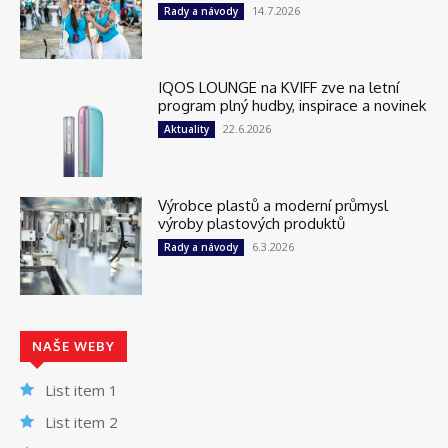
14.7.2026
Rady a návody
IQOS LOUNGE na KVIFF zve na letní
program plný hudby, inspirace a novinek
22.6.2026
Aktuality
Výrobce plastů a moderní průmysl
výroby plastových produktů
6.3.2026
Rady a návody
NAŠE WEBY
List item 1
List item 2