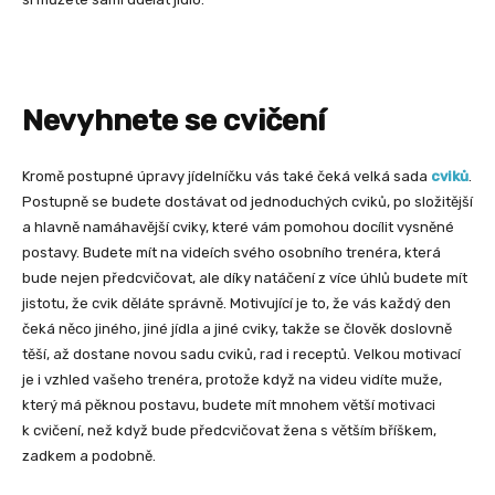
Nevyhnete se cvičení
Kromě postupné úpravy jídelníčku vás také čeká velká sada
cviků
.
Postupně se budete dostávat od jednoduchých cviků, po složitější
a hlavně namáhavější cviky, které vám pomohou docílit vysněné
postavy. Budete mít na videích svého osobního trenéra, která
bude nejen předcvičovat, ale díky natáčení z více úhlů budete mít
jistotu, že cvik děláte správně. Motivující je to, že vás každý den
čeká něco jiného, jiné jídla a jiné cviky, takže se člověk doslovně
těší, až dostane novou sadu cviků, rad i receptů. Velkou motivací
je i vzhled vašeho trenéra, protože když na videu vidíte muže,
který má pěknou postavu, budete mít mnohem větší motivaci
k cvičení, než když bude předcvičovat žena s větším bříškem,
zadkem a podobně.