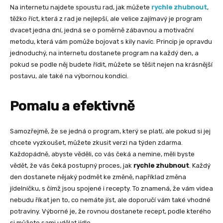
Na internetu najdete spoustu rad, jak můžete
rychle zhubnout
,
těžko říct, která z rad je nejlepší, ale velice zajímavý je program
dvacet jedna dní, jedná se o poměrně zábavnou a motivační
metodu, která vám pomůže bojovat s kily navíc. Princip je opravdu
jednoduchý, na internetu dostanete program na každý den, a
pokud se podle něj budete řídit, můžete se těšit nejen na krásnější
postavu, ale také na výbornou kondici.
Pomalu a efektivně
Samozřejmě, že se jedná o program, který se platí, ale pokud si jej
chcete vyzkoušet, můžete zkusit verzi na týden zdarma.
Každopádně, abyste věděli, co vás čeká a nemine, měli byste
vědět, že vás čeká postupný proces, jak
rychle zhubnout
. Každý
den dostanete nějaký podmět ke změně, například změna
jídelníčku, s čímž jsou spojené i recepty. To znamená, že vám videa
nebudu říkat jen to, co nemáte jíst, ale doporučí vám také vhodné
potraviny. Výborné je, že rovnou dostanete recept, podle kterého
si můžete sami udělat jídlo.