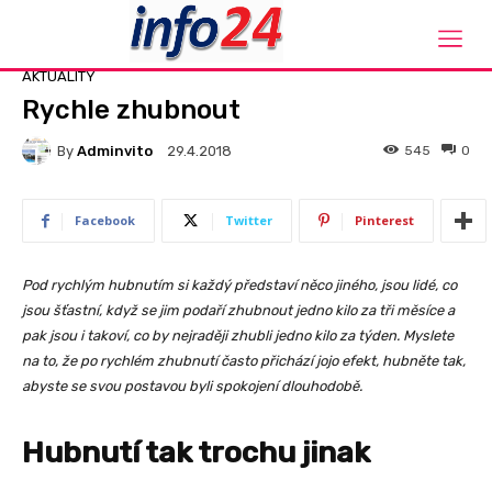
Domů
Aktuality
AKTUALITY
Rychle zhubnout
By
Adminvito
545
0
29.4.2018
Facebook
Twitter
Pinterest
Pod rychlým hubnutím si každý představí něco jiného, jsou lidé, co
jsou šťastní, když se jim podaří zhubnout jedno kilo za tři měsíce a
pak jsou i takoví, co by nejraději zhubli jedno kilo za týden. Myslete
na to, že po rychlém zhubnutí často přichází jojo efekt, hubněte tak,
abyste se svou postavou byli spokojení dlouhodobě.
Hubnutí tak trochu jinak