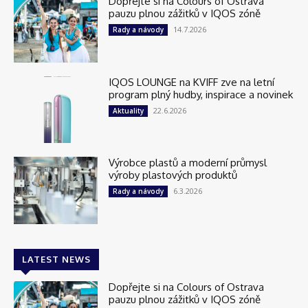
Dopřejte si na Colours of Ostrava
pauzu plnou zážitků v IQOS zóně
14.7.2026
Rady a návody
IQOS LOUNGE na KVIFF zve na letní
program plný hudby, inspirace a novinek
22.6.2026
Aktuality
Výrobce plastů a moderní průmysl
výroby plastových produktů
6.3.2026
Rady a návody
LATEST NEWS
Dopřejte si na Colours of Ostrava
pauzu plnou zážitků v IQOS zóně