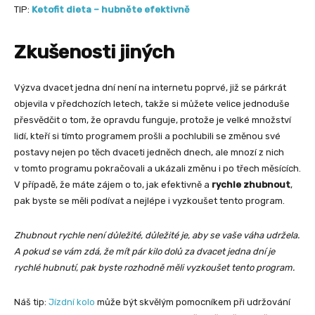
TIP:
Ketofit dieta – hubněte efektivně
Zkušenosti jiných
Výzva dvacet jedna dní není na internetu poprvé, již se párkrát
objevila v předchozích letech, takže si můžete velice jednoduše
přesvědčit o tom, že opravdu funguje, protože je velké množství
lidí, kteří si tímto programem prošli a pochlubili se změnou své
postavy nejen po těch dvaceti jedněch dnech, ale mnozí z nich
v tomto programu pokračovali a ukázali změnu i po třech měsících.
V případě, že máte zájem o to, jak efektivně a
rychle zhubnout
,
pak byste se měli podívat a nejlépe i vyzkoušet tento program.
Zhubnout rychle není důležité, důležité je, aby se vaše váha udržela.
A pokud se vám zdá, že mít pár kilo dolů za dvacet jedna dní je
rychlé hubnutí, pak byste rozhodně měli vyzkoušet tento program.
Náš tip:
Jízdní kolo
může být skvělým pomocníkem při udržování