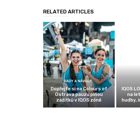
RELATED ARTICLES
RADY A NÁVODY
Dopřejte si na Colours of
IQOS LO
Ostrava pauzu plnou
na le
zážitků v IQOS zóně
hudby, 