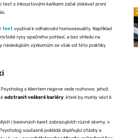
i test s inkoustovými kaňkami začal získávat první
R
lo.
N
 test
využíval k odhalování homosexuality. Například
eristické rysy opačného pohlaví, a bez ohledu na
y následujícím výzkumům se však od této praktiky
i
Psycholog s klientem nejprve vede rozhovor, jehož
ité
odstranit veškeré bariéry
, které by mohly vést k
ých i barevných karet zobrazujících různé skvrny, v
 Psycholog současně pokládá doplňující otázky a