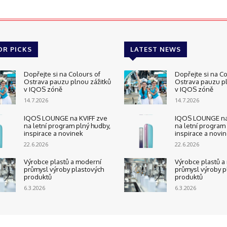
OR PICKS
LATEST NEWS
Dopřejte si na Colours of
Dopřejte si na Co
Ostrava pauzu plnou zážitků
Ostrava pauzu pl
v IQOS zóně
v IQOS zóně
14.7.2026
14.7.2026
IQOS LOUNGE na KVIFF zve
IQOS LOUNGE na 
na letní program plný hudby,
na letní program
inspirace a novinek
inspirace a novi
22.6.2026
22.6.2026
Výrobce plastů a moderní
Výrobce plastů a
průmysl výroby plastových
průmysl výroby p
produktů
produktů
6.3.2026
6.3.2026