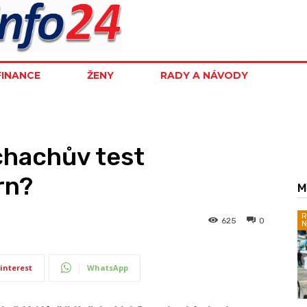
FINANCE
ŽENY
RADY A NÁVODY
chachův test
rn?
M
R
625
0
N
interest
WhatsApp