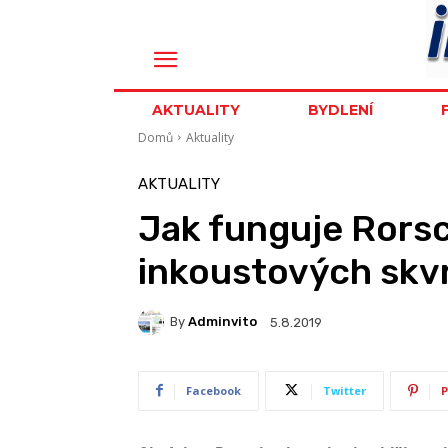
AKTUALITY
BYDLENÍ
Domů
Aktuality
AKTUALITY
Jak funguje Rors
inkoustových skv
By
Adminvito
5.8.2019
Facebook
Twitter
P