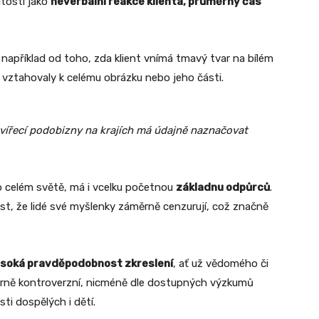
tosti jako
neverbální reakce klienta, průměrný čas
například od toho, zda klient vnímá tmavý tvar na bílém
 vztahovaly k celému obrázku nebo jeho části.
zvířecí podobizny na krajích má údajně naznačovat
po celém světě, má i vcelku početnou
základnu odpůrců
.
st, že lidé své myšlenky záměrně cenzurují, což značně
soká pravděpodobnost zkreslení
, ať už vědomého či
ně kontroverzní, nicméně dle dostupných výzkumů
ti dospělých i dětí.