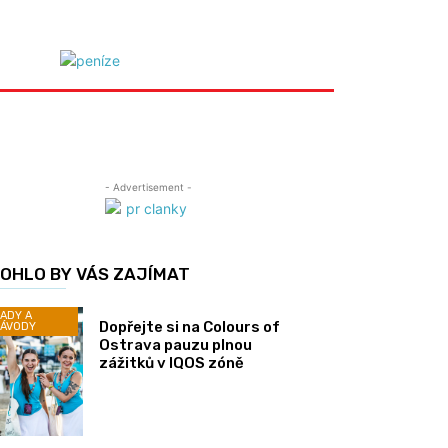
- Advertisement -
OHLO BY VÁS ZAJÍMAT
ADY A
Dopřejte si na Colours of
ÁVODY
Ostrava pauzu plnou
zážitků v IQOS zóně