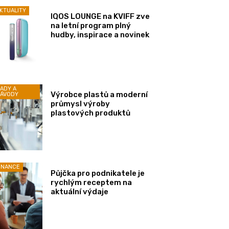
KTUALITY
IQOS LOUNGE na KVIFF zve
na letní program plný
hudby, inspirace a novinek
ADY A
Výrobce plastů a moderní
ÁVODY
průmysl výroby
plastových produktů
INANCE
Půjčka pro podnikatele je
rychlým receptem na
aktuální výdaje