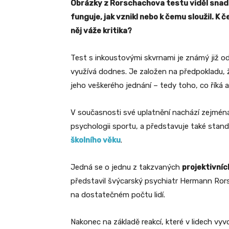
Obrázky z Rorschachova testu viděl snad k
funguje, jak vznikl nebo k čemu sloužil. K
něj váže kritika?
Test s inkoustovými skvrnami je známý již od
využívá dodnes. Je založen na předpokladu, ž
jeho veškerého jednání – tedy toho, co říká a
V současnosti své uplatnění nachází zejména 
psychologii sportu, a představuje také stan
školního věku
.
Jedná se o jednu z takzvaných
projektivní
představil švýcarský psychiatr Hermann Rorsc
na dostatečném počtu lidí.
Nakonec na základě reakcí, které v lidech vyv