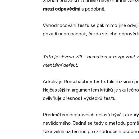
zaznamenává si i zdánlivě nevýznamné záleži
mezi odpověďmi
a podobně.
Vyhodnocování testu se pak mimo jiné odvíjí 
pozadí nebo naopak, či zda se jeho odpovědi
Toto je skvrna VIII – nemožnost rozpoznat 
mentální defekt.
Ačkoliv je Rorschachův test stále rozšířen 
Nejčastějším argumentem kritiků je skutečno
ovlivňuje přesnost výsledků testu.
Předmětem negativních ohlasů bývá také
vy
nevědomého. Jedná se tedy o metodu poměr
také velmi užitečnou pro zhodnocení osobnos