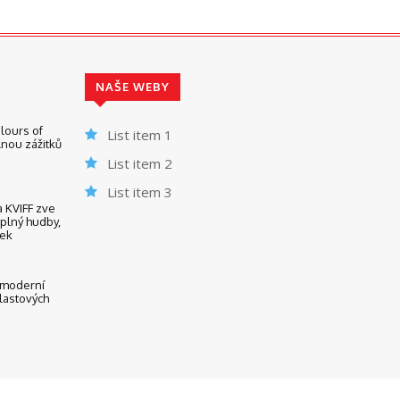
NAŠE WEBY
lours of
List item 1
nou zážitků
List item 2
List item 3
KVIFF zve
 plný hudby,
nek
 moderní
lastových