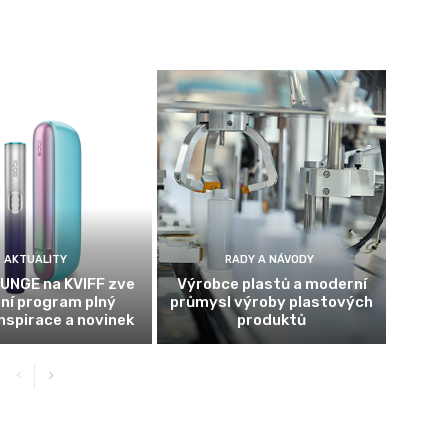
AKTUALITY
RADY A NÁVODY
UNGE na KVIFF zve
Výrobce plastů a moderní
tní program plný
průmysl výroby plastových
inspirace a novinek
produktů