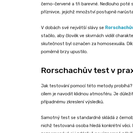
černo-červené a tři barevné. Nedlouho poté s
příznivce, jejichž množství postupně narůsta
V dobách své největší slávy se
Rorschachův
stačilo, aby člověk ve skvrnách viděl charakt
skutečnost byl označen za homosexuála. Dík
poměrně brzy upustilo.
Rorschachův test v prax
Jak testování pomocí této metody probíhá? 
cílem je navodit klidnou atmosféru. Je důlež
případnému zkreslení výsledků.
Samotný test se standardně skládá z černobíl
nichž testovaná osoba hledá konkrétní věci.