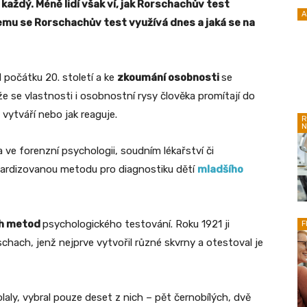
aždý. Méně lidí však ví, jak Rorschachův test
A
 čemu se Rorschachův test využívá dnes a jaká se na
 počátku 20. století a ke
zkoumání osobnosti
se
e se vlastnosti i osobnostní rysy člověka promítají do
 vytváří nebo jak reaguje.
R
N
ve forenzní psychologii, soudním lékařství či
dardizovanou metodu pro diagnostiku dětí
mladšího
ch metod
psychologického testování. Roku 1921 ji
F
hach, jenž nejprve vytvořil různé skvrny a otestoval je
olaly, vybral pouze deset z nich – pět černobílých, dvě