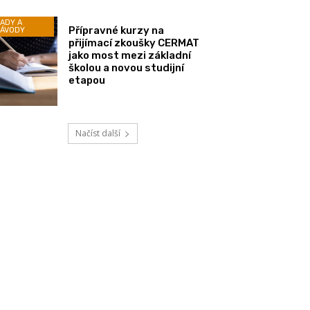
ADY A
Přípravné kurzy na
ÁVODY
přijímací zkoušky CERMAT
jako most mezi základní
školou a novou studijní
etapou
Načíst další