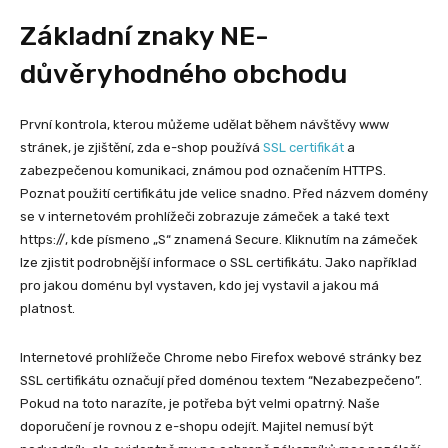
Základní znaky NE-
důvěryhodného obchodu
První kontrola, kterou můžeme udělat během návštěvy www
stránek, je zjištění, zda e-shop používá
SSL certifikát
a
zabezpečenou komunikaci, známou pod označením HTTPS.
Poznat použití certifikátu jde velice snadno. Před názvem domény
se v internetovém prohlížeči zobrazuje zámeček a také text
https://, kde písmeno „S“ znamená Secure. Kliknutím na zámeček
lze zjistit podrobnější informace o SSL certifikátu. Jako například
pro jakou doménu byl vystaven, kdo jej vystavil a jakou má
platnost.
Internetové prohlížeče Chrome nebo Firefox webové stránky bez
SSL certifikátu označují před doménou textem “Nezabezpečeno”.
Pokud na toto narazíte, je potřeba být velmi opatrný. Naše
doporučení je rovnou z e-shopu odejít. Majitel nemusí být