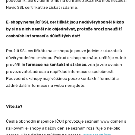
podvodník, ale evidentně mu na ochraně zákazníků moc nezáleží.
Navíc SSL certifikát lze získat i zdarma.
E-shopy nemající SSL certifikát jsou nedůvěryhodné! Nikdo
by si na nich neměl nic objednávat, protože hrozí zneužití
osobních informací a důležitých dat!
Použití SSL certifikátu na e-shopu je pouze jedním z ukazatelů
důvěryhodného e-shopu. Pokud e-shop neznáte, určitě je nutné
prověřit
informace na kontaktní stránce
, zda je zde uveden
provozovatel, adresa a například informace o společnosti.
Podvodné e-shopy mají většinou pouze kontaktní formulář a
žádné další informace na webu nenajdete.
Víte že?
Česká obchodní inspekce (ČOI) provozuje seznam www domén s
rizikovými e-shopy a každý den se seznam rozšiřuje o několik