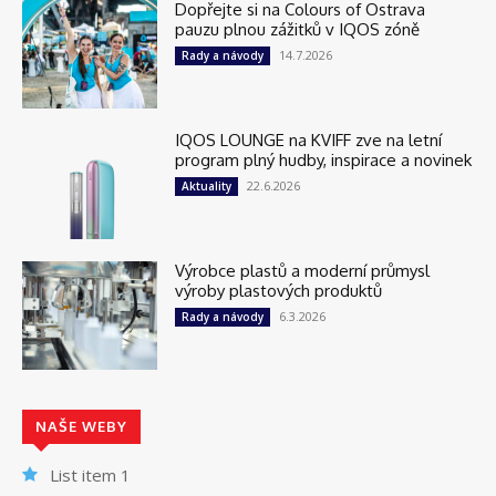
Dopřejte si na Colours of Ostrava
pauzu plnou zážitků v IQOS zóně
14.7.2026
Rady a návody
IQOS LOUNGE na KVIFF zve na letní
program plný hudby, inspirace a novinek
22.6.2026
Aktuality
Výrobce plastů a moderní průmysl
výroby plastových produktů
6.3.2026
Rady a návody
NAŠE WEBY
List item 1