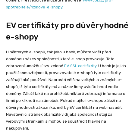
domén. Přesvědčit se můžete na adrese
www.coi.cz/pro-
spotrebitele/rizikove-e-shopy
.
EV certifikáty pro důvěryhodné
e-shopy
U některých e-shopů, tak jako u bank, můžete vidět před
doménou název společnosti, která e-shop provozuje. Toto
zobrazení umožňují tzv. zelené
EV SSL certifikáty
. U bank je jejich
použití samozřejmostí, provozovatelé e-shopů tyto certifikáty
začínají také používat. Naprostá většina velkých a známých e-
shopů již tyto certifikáty má a název firmy uvidíte hned vedle
domény. Záleží také na prohlížeči, některé zobrazují informace o
firmě po kliknutí na zámeček. Pokud majiteli e-shopu záleží na
důvěryhodnosti zákazníků, měl by EV certifikát na web nasadit.
Návštěvníci stránek okamžitě vidí jaká společnost stojí za
webovými stránkami a mohou se soustředit hlavně na
nakupování.