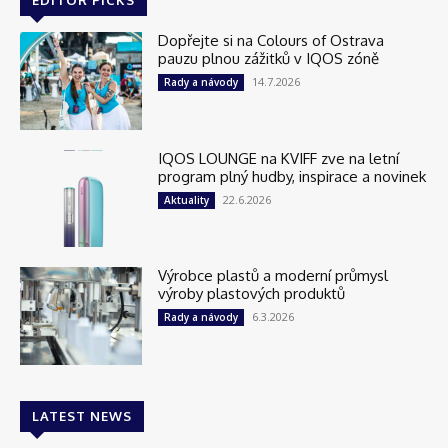
Dopřejte si na Colours of Ostrava
pauzu plnou zážitků v IQOS zóně
14.7.2026
Rady a návody
IQOS LOUNGE na KVIFF zve na letní
program plný hudby, inspirace a novinek
22.6.2026
Aktuality
Výrobce plastů a moderní průmysl
výroby plastových produktů
6.3.2026
Rady a návody
LATEST NEWS