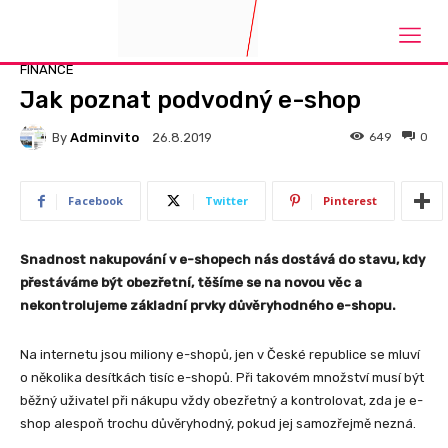
Domů
Finance
FINANCE
Jak poznat podvodný e-shop
By
Adminvito
649
0
26.8.2019
Facebook
Twitter
Pinterest
Snadnost nakupování v e-shopech nás dostává do stavu, kdy
přestáváme být obezřetní, těšíme se na novou věc a
nekontrolujeme základní prvky důvěryhodného e-shopu.
Na internetu jsou miliony e-shopů, jen v České republice se mluví
o několika desítkách tisíc e-shopů. Při takovém množství musí být
běžný uživatel při nákupu vždy obezřetný a kontrolovat, zda je e-
shop alespoň trochu důvěryhodný, pokud jej samozřejmě nezná.