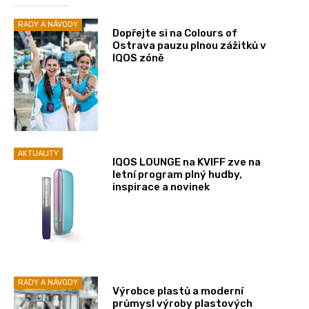
RADY A NÁVODY
Dopřejte si na Colours of
Ostrava pauzu plnou zážitků v
IQOS zóně
AKTUALITY
IQOS LOUNGE na KVIFF zve na
letní program plný hudby,
inspirace a novinek
RADY A NÁVODY
Výrobce plastů a moderní
průmysl výroby plastových