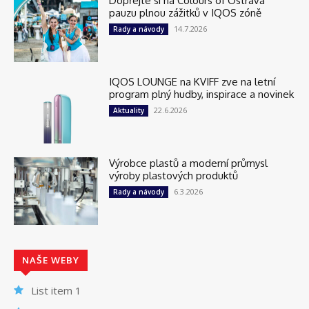
Dopřejte si na Colours of Ostrava
pauzu plnou zážitků v IQOS zóně
14.7.2026
Rady a návody
IQOS LOUNGE na KVIFF zve na letní
program plný hudby, inspirace a novinek
22.6.2026
Aktuality
Výrobce plastů a moderní průmysl
výroby plastových produktů
6.3.2026
Rady a návody
NAŠE WEBY
List item 1