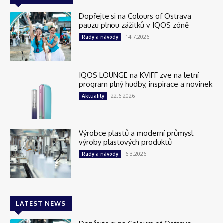
Dopřejte si na Colours of Ostrava
pauzu plnou zážitků v IQOS zóně
14.7.2026
Rady a návody
IQOS LOUNGE na KVIFF zve na letní
program plný hudby, inspirace a novinek
22.6.2026
Aktuality
Výrobce plastů a moderní průmysl
výroby plastových produktů
6.3.2026
Rady a návody
LATEST NEWS