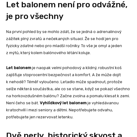
Let balonem
není pro odvážné,
je pro všechny
Na první pohled by se mohlo zdát, že se jedná o adrenalinový
zážitek plný zvratů a nečekaných situací. Že se hodí jen pro
fyzicky zdatné nebo pro mladší ročníky. To vše je omyl a jeden
z mýtů, který kolem balónového létání koluje.
Let balonem
je naopak velmi pohodový a klidný, robustní koš
zajišťuje stoprocentní bezpečnost a komfort. A že může dojít
k nehodě? Téměř vyloučeno. Letadlo může spadnout, protože
selže některá součástka, ale co se stane, když se pokazí všechno
na horkovzdušném balónu? Začne zvolna a pomalu klesat k zemi.
Není čeho se bát.
Vyhlídkový let balonem
je vyhledávanou
kratochvílí i mezi seniory a dětmi. Nepotřebujete odvahu,
potřebujete jen rezervovat letenku.
Dvě perly, historický skvost a