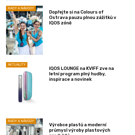
RADY A NÁVODY
Dopřejte si na Colours of
Ostrava pauzu plnou zážitků v
IQOS zóně
AKTUALITY
IQOS LOUNGE na KVIFF zve na
letní program plný hudby,
inspirace a novinek
RADY A NÁVODY
Výrobce plastů a moderní
průmysl výroby plastových