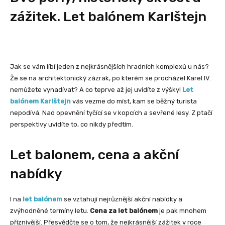
zážitek. Let balónem Karlštejn
Jak se vám líbí jeden z nejkrásnějších hradních komplexů u nás?
Že se na architektonický zázrak, po kterém se procházel Karel IV.
nemůžete vynadívat? A co teprve až jej uvidíte z výšky!
Let
balónem Karlštejn
vás vezme do míst, kam se běžný turista
nepodívá. Nad opevnění tyčící se v kopcích a sevřené lesy. Z ptačí
perspektivy uvidíte to, co nikdy předtím.
Let balonem, cena a akční
nabídky
I na
let balónem
se vztahují nejrůznější akční nabídky a
zvýhodněné termíny letu.
Cena za let balónem
je pak mnohem
příznivější. Přesvědčte se o tom, že nejkrásnější zážitek v roce