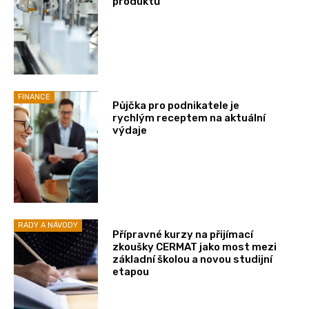
produktů
FINANCE
Půjčka pro podnikatele je
rychlým receptem na aktuální
výdaje
RADY A NÁVODY
Přípravné kurzy na přijímací
zkoušky CERMAT jako most mezi
základní školou a novou studijní
etapou