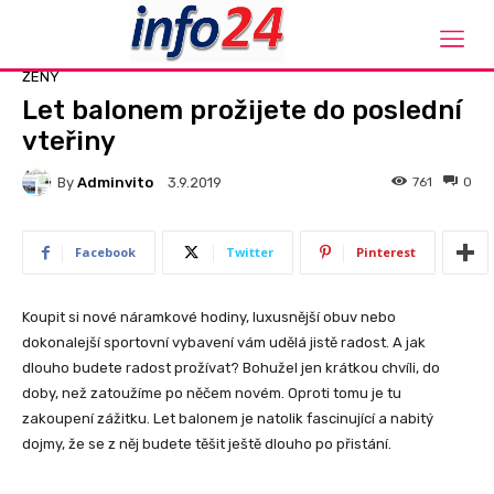
Domů
Ženy
ŽENY
Let balonem prožijete do poslední
vteřiny
By
Adminvito
761
0
3.9.2019
Facebook
Twitter
Pinterest
Koupit si nové náramkové hodiny, luxusnější obuv nebo
dokonalejší sportovní vybavení vám udělá jistě radost. A jak
dlouho budete radost prožívat? Bohužel jen krátkou chvíli, do
doby, než zatoužíme po něčem novém. Oproti tomu je tu
zakoupení zážitku. Let balonem je natolik fascinující a nabitý
dojmy, že se z něj budete těšit ještě dlouho po přistání.