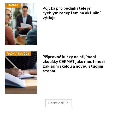
FINANCE
Půjčka pro podnikatele je
rychlým receptem na aktuální
výdaje
RADY A NÁVODY
Přípravné kurzy na přijímací
zkoušky CERMAT jako most mezi
základní školou a novou studijní
etapou
Načíst další