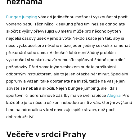
neznáma
Bungee jumping
vám dá jedinečnou možnost vyzkoušet si pocit
volného pádu. Těch několik sekund před tím, než se odhodláte
skočit z výšky převyšující 60 metrů může pro někoho být ten
nejdelší časový úsek v jeho životě. Někdo skáče jen tak, aby si
něco vyzkoušel, pro někoho může jeden jediný seskok znamenat
překonání sebe sama. V dnešní době není žádný problém
vyzkoušet si seskok, navíc nemusíte splňovat žádné speciální
požadavky. Před samotným seskokem budete proškoleni
odborným instruktorem, ale to je jen otázka pár minut. Speciální
popruhy a vázání také dostanete na místě, takže na vás je jen
abyste se nebáli a skočili. Nejen bungee jumping, ale i další
sportovní či adrenalinové zážitky má ve své nabídce
Alegria
. Pro
každého je tu něco a ošizeni nebudou ani ti z vás, kterým zvýšená
hladina adrenalinu v krvi navozuje spíše strach, než pocit
dobrodružství.
Večeře v srdci Prahy