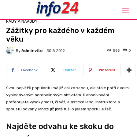
Domů
Rady a návody
RADY A NÁVODY
Zážitky pro každého v každém
věku
By
Adminvito
565
0
30.8.2019
Facebook
Twitter
Pinterest
Svou největší popularitu má již asi za sebou, ale stále patří k velmi
vyhledávaným adrenalinovým aktivitám. K absolvování
potřebujete vysoký most, či věž, elastické lano, instruktora a
spoustu odvahy. Mnozí již jistě tuší o jakém sportu je řeč.
Najděte odvahu ke skoku do