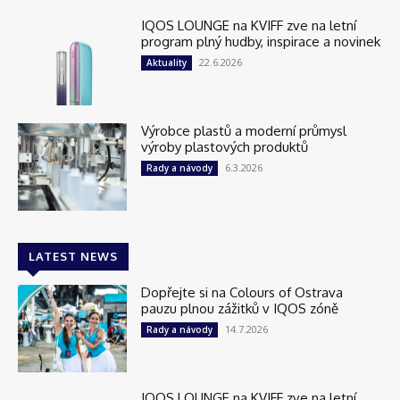
IQOS LOUNGE na KVIFF zve na letní
program plný hudby, inspirace a novinek
22.6.2026
Aktuality
Výrobce plastů a moderní průmysl
výroby plastových produktů
6.3.2026
Rady a návody
LATEST NEWS
Dopřejte si na Colours of Ostrava
pauzu plnou zážitků v IQOS zóně
14.7.2026
Rady a návody
IQOS LOUNGE na KVIFF zve na letní