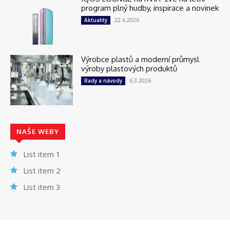
program plný hudby, inspirace a novinek
22.6.2026
Aktuality
Výrobce plastů a moderní průmysl
výroby plastových produktů
6.3.2026
Rady a návody
NAŠE WEBY
List item 1
List item 2
List item 3