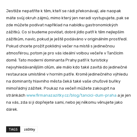
Jestliže nepatříte k těm, kteří se rádi překonávají, ale naopak
máte svůj okruh zájmů, mimo který jen neradi vystupujete, pak se
zde můžete podívat například na nabídku gastronomických
zážitků. Co si budeme povídat, dobré jídlo patří k těm nejlepším
zážitkům, navíc, pokud je ještě podáváno v originálním prostředí.
Pokud chcete prožít poklidný večer na místě s jedinečnou
atmosférou, potom je pro vás ideální volbou večeře v Tančícím
domě. Tato moderní dominanta Prahy patří k turisticky
nejvyhledávanějším cílům, ale málo kdo také zavítá do jedinečné
restaurace umístěné v horním patře. Kromě jedinečného výhledu
na dominanty hlavního města čeká také vaše chuťové buňky
mimořádný zážitek. Poukaz na večeři můžete zakoupit na
stránkách
www.firmanazazitky.cz/blog/tancici-dum-praha
a je jen
na vás, zda si ji dopřejete sami, nebo jej někomu věnujete jako
dárek.
TAGS
zážitky